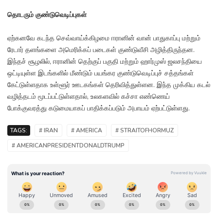
தொடரும் குண்டுவெடிப்புகள்
ஏற்கனவே கடந்த செவ்வாய்க்கிழமை ஈரானின் வான் பாதுகாப்பு மற்றும்
ரேடார் தளங்களை அமெரிக்கப் படைகள் குண்டுவீசி அழித்திருந்தன.
இந்தச் சூழலில், ஈரானின் தெற்குப் பகுதி மற்றும் ஹார்முஸ் ஜலசந்தியை
ஒட்டியுள்ள இடங்களில் மீண்டும் பயங்கர குண்டுவெடிப்புச் சத்தங்கள்
கேட்டுள்ளதாக உள்ளூர் ஊடகங்கள் தெரிவித்துள்ளன. இந்த முக்கிய கடல்
வழித்தடம் மூடப்பட்டுள்ளதால், உலகளவில் கச்சா எண்ணெய்
போக்குவரத்து கடுமையாகப் பாதிக்கப்படும் அபாயம் ஏற்பட்டுள்ளது.
TAGS:
# IRAN
# AMERICA
# STRAITOFHORMUZ
# AMERICANPRESIDENTDONALDTRUMP