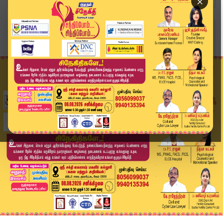
×
Home
உலகம்
"எந்த கப்பலுக்கும் அனுமதி கிடையாது.." ஹார்முஸ் ...