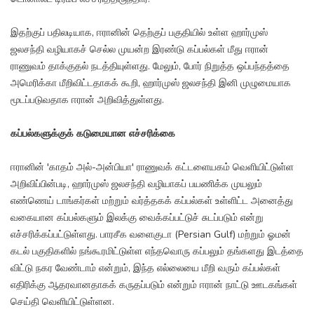
இதற்குப் பதிலடியாக, ஈரானின் தெற்குப் பகுதியில் உள்ள ஹார்முஸ்
ஜலசந்தி வழியாகச் செல்ல முயன்ற இரண்டு கப்பல்கள் மீது ஈரான்
ராணுவம் தாக்குதல் நடத்தியுள்ளது. மேலும், போர் நிறுத்த ஒப்பந்தத்தை
அமெரிக்கா மீறிவிட்டதாகக் கூறி, ஹார்முஸ் ஜலசந்தி இனி முழுமையாக
மூடப்படுவதாக ஈரான் அறிவித்துள்ளது.
கப்பல்களுக்குக் கடுமையான எச்சரிக்கை
ஈரானின் 'காதம் அல்-அன்பியா' ராணுவக் கட்டளையகம் வெளியிட்டுள்ள
அறிவிப்பின்படி, ஹார்முஸ் ஜலசந்தி வழியாகப் பயணிக்க முயலும்
எண்ணெய் டாங்கர்கள் மற்றும் வர்த்தகக் கப்பல்கள் உள்ளிட்ட அனைத்து
வகையான கப்பல்களும் இலக்கு வைக்கப்பட்டுச் சுடப்படும் என்று
எச்சரிக்கப்பட்டுள்ளது. பாரசீக வளைகுடா (Persian Gulf) மற்றும் ஓமன்
கடல் பகுதிகளில் நங்கூரமிட்டுள்ள எந்தவொரு கப்பலும் தங்களது இடத்தை
விட்டு நகர வேண்டாம் என்றும், இந்த எல்லையை மீறி வரும் கப்பல்கள்
எதிரிக்கு ஆதரவானதாகக் கருதப்படும் என்றும் ஈரான் நாட்டு ஊடகங்கள்
செய்தி வெளியிட்டுள்ளன.