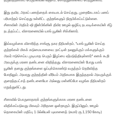
தருவதற்காகப் பெருமளவில் லஞ்சம், சொத்துக்களைப் பெற்றுள்ளார்.
இது தவிர, அரசுப் பணத்தைக் கையாடல் செய்தது, முறைகேடாகப் பணப்
பரிமாற்றம் செய்தது உள்ளிட்ட குற்றங்களும் நிரூபிக்கப்பட்டுள்ளன.
சீனாவின் அதிபர் ஷி ஜின்பிங்கின் தீவிர ஊழல் ஒழிப்பு நடவடிக்கையின் கீழ்
நடத்தப்பட்ட விசாரணையில் யாங் யூலின் சிக்கினார்.
இவ்வழக்கை விசாரித்த சாங்சூ நகர நீதிமன்றம், "யாங் யூலின் செய்த
குற்றங்கள் மிகக் கடுமையானவை; நாட்டின் நலனுக்கும் மக்களுக்கும்
அவர் ஈடுசெய்ய முடியாத பெரும் இழப்பை ஏற்படுத்தியுள்ளார்" எனக் கூறி
அவருக்கு மரண தண்டனை விதித்தது. விசாரணையின் போது யாங்
யூலின் தனது குற்றங்களை ஒப்புக்கொண்டு வருத்தம் தெரிவித்த
போதிலும், அவரது குற்றத்தின் வீரியம் அதிகமாக இருந்ததால் அவருக்குக்
குறைந்தபட்சத் தண்டனையோ அல்லது மன்னிப்போ வழங்க நீதிமன்றம்
மறுத்துவிட்டது.
சீனாவில் பொருளாதாரக் குற்றங்களுக்காக மரண தண்டனை
விதிக்கப்படுவது மிகவும் அரிதான ஒன்றாகும். இருப்பினும், ஊழல்
தொகையின் மதிப்பு 1 பில்லியன் யுவானைத் (சுமார் ரூ.1,150 கோடி)