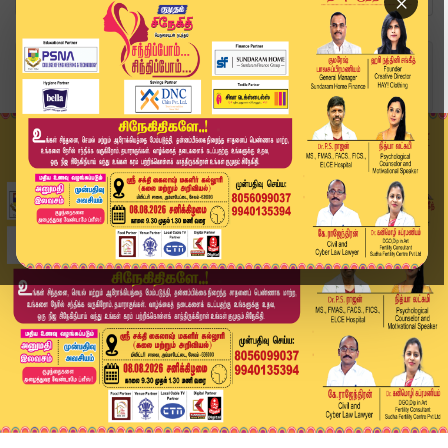
×
Home
உலகம்
ரூ.3,000 கோடி லஞ்சப் புகார்: முன்னாள் அரசு அதிக...