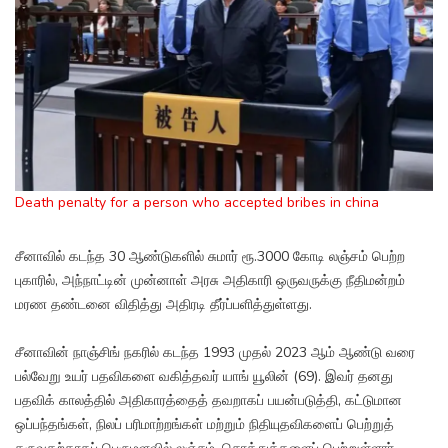
Death penalty for a person who accepted bribes in china
சீனாவில் கடந்த 30 ஆண்டுகளில் சுமார் ரூ.3000 கோடி லஞ்சம் பெற்ற
புகாரில், அந்நாட்டின் முன்னாள் அரசு அதிகாரி ஒருவருக்கு நீதிமன்றம்
மரண தண்டனை விதித்து அதிரடி தீர்ப்பளித்துள்ளது.
சீனாவின் நாஞ்சிங் நகரில் கடந்த 1993 முதல் 2023 ஆம் ஆண்டு வரை
பல்வேறு உயர் பதவிகளை வகித்தவர் யாங் யூலின் (69). இவர் தனது
பதவிக் காலத்தில் அதிகாரத்தைத் தவறாகப் பயன்படுத்தி, கட்டுமான
ஒப்பந்தங்கள், நிலப் பரிமாற்றங்கள் மற்றும் நிதியுதவிகளைப் பெற்றுத்