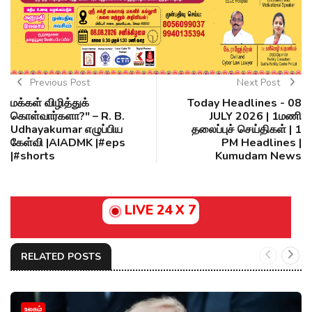
Previous Post
Next Post
மக்கள் விழித்துக்
Today Headlines - 08
கொள்வார்களா?" – R. B.
JULY 2026 | 1மணி
Udhayakumar எழுப்பிய
தலைப்புச் செய்திகள் | 1
கேள்வி |AIADMK |#eps
PM Headlines |
|#shorts
Kumudam News
LIVE 24 X 7
RELATED POSTS
உலகம்