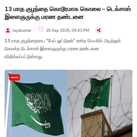
13 மாத குழந்தை கொடூரமாக கொலை – டெக்சாஸ்
இளைஞருக்கு மரண தண்டனை
Jayakumar
25 Sep 2025, 09:43 PM
13 மாத குழந்தையை "பேய் ஓட்டுதல்" என்ற பெயரில் அடித்துக்
கொன்ற டெக்சாஸ் இளைஞருக்கு மரண தண்டனை
விதிக்கப்பட்டுள்ளது.
உலகம்