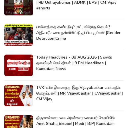
| RB Udhayakumar | ADMK | EPS | CM Vijay
#shorts
பாலினத்தை கண்டறியும் சட்டவிரோத செயல்?
அதிகாரிகளை தள்ளிவிட்டு தப்பிய கும்பல்! |Gender
Detection|Crime
Today Headlines - 08 AUG 2026 | 9 மணி
தலைப்புச் செய்திகள் | 9 PM Headlines |
Kumudam News
TVK-வில் இணைந்த இரு Vijayabaskar-கள்..புதிய
பொறுப்புகள் | MR Vijayabaskar | CVijayabaskar |
CM Vijay
திருவண்ணாமலை அண்ணாமலையார் கோயிலில்
Amit Shah தரிசனம்! | Modi | BJP| Kumudam