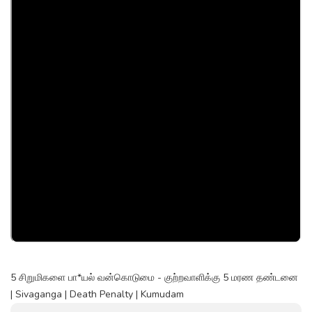
5 சிறுமிகளை பா*யல் வன்கொடுமை - குற்றவாளிக்கு 5 மரண தண்டனை
| Sivaganga | Death Penalty | Kumudam