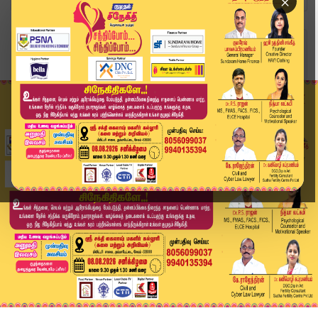
×
Home
வீடியோ ஸ்டோரி
5 சிறுமிகளை பா*யல் வன்கொடுமை - குற்றவாளிக்கு 5 ...