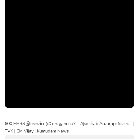
600 MBBS இடங்கள் பறிபோனது எப்படி? – அமைச்சர் Arunraj விளக்கம் |
TVK | CM Vijay | Kumudam News