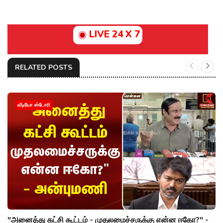
LIVE 24 X 7
RELATED POSTS
வீடியோ ஸ்டோரி
"அனைத்து கட்சி கூட்டம் - முதலமைச்சருக்கு என்ன ஈகோ?" -