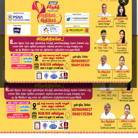
×
Home
தமிழ்நாடு
தமிழக முதல்வராக மே 7-ல் விஜய் பதவியேற்பு? தீவிர...