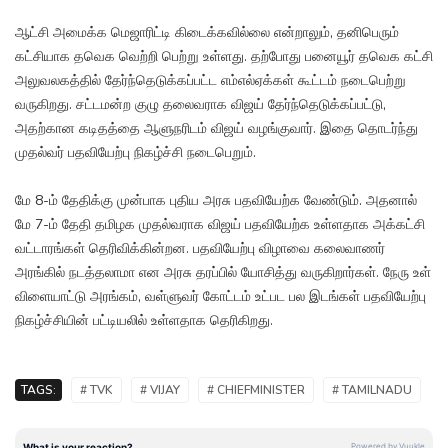
ஆட்சி அமைக்க மெஜாரிட்டி கிடைக்கவில்லை என்றாலும், தனிபெரும்
கட்சியாக தவெக வெற்றி பெற்று உள்ளது. தற்போது பனையூர் தவெக கட்சி
அலுவலகத்தில் தேர்ந்தெடுக்கப்பட்ட எம்எல்ஏக்கள் கூட்டம் நடைபெற்று
வருகிறது. சட்டமன்ற குழு தலைவராக விஜய் தேர்ந்தெடுக்கப்பட்டு,
அதற்கான கடிதத்தை ஆளுநரிடம் விஜய் வழங்குவார். இதை தொடர்ந்து
முதல்வர் பதவியேற்பு நிகழ்ச்சி நடைபெறும்.
மே 8-ம் தேதிக்கு முன்பாக புதிய அரசு பதவியேற்க வேண்டும். அதனால்
மே 7-ம் தேதி தமிழக முதல்வராக விஜய் பதவியேற்க உள்ளதாக அக்கட்சி
வட்டாரங்கள் தெரிவிக்கின்றன. பதவியேற்பு விழாவை கலைவாணர்
அரங்கில் நடத்தலாமா என அரசு தரப்பில் யோசித்து வருகிறார்கள். நேரு உள்
விளையாட்டு அரங்கம், வள்ளுவர் கோட்டம் உட்பட பல இடங்கள் பதவியேற்பு
நிகழ்ச்சியின் பட்டியலில் உள்ளதாக தெரிகிறது.
TAGS:
# TVK
# VIJAY
# CHIEFMINISTER
# TAMILNADU