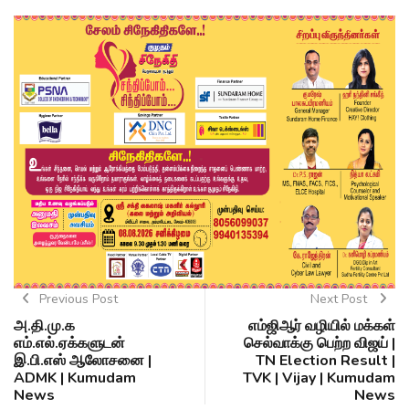
Previous Post
Next Post
அ.தி.மு.க
எம்ஜிஆர் வழியில் மக்கள்
எம்.எல்.ஏக்களுடன்
செல்வாக்கு பெற்ற விஜய் |
இ.பி.எஸ் ஆலோசனை |
TN Election Result |
ADMK | Kumudam
TVK | Vijay | Kumudam
News
News