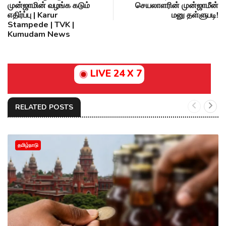
முன்ஜாமின் வழங்க கடும்
செயலாளரின் முன்ஜாமீன்
எதிர்ப்பு | Karur
மனு தள்ளுபடி!
Stampede | TVK |
Kumudam News
LIVE 24 X 7
RELATED POSTS
தமிழ்நாடு