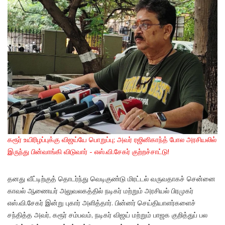
கரூர் உயிரிழப்புக்கு விஜய்யே பொறுப்பு; அவர் ரஜினிகாந்த் போல அரசியலில்
இருந்து பின்வாங்கி விடுவார் - எஸ்.வி.சேகர் குற்றச்சாட்டு!
தனது வீட்டிற்குத் தொடர்ந்து வெடிகுண்டு மிரட்டல் வருவதாகச் சென்னை
காவல் ஆணையர் அலுவலகத்தில் நடிகர் மற்றும் அரசியல் பிரமுகர்
எஸ்.வி.சேகர் இன்று புகார் அளித்தார். பின்னர் செய்தியாளர்களைச்
சந்தித்த அவர், கரூர் சம்பவம், நடிகர் விஜய் மற்றும் பாஜக குறித்துப் பல