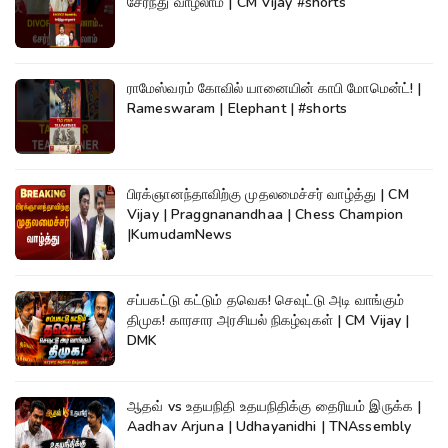
சேர்ந்து வாழலாம் | CM Vijay #shorts
ராமேஸ்வரம் கோவில் யானையின் காபி மோமென்ட்! |
Rameswaram | Elephant | #shorts
பிரக்ஞானந்தாவிற்கு முதலமைச்சர் வாழ்த்து | CM
Vijay | Praggnanandhaa | Chess Champion
|KumudamNews
சப்பகட்டு கட்டும் தவெக! செவுட்டு அடி வாங்கும்
திமுக! காரசார அரசியல் நிகழ்வுகள் | CM Vijay |
DMK
ஆதவ் vs உதயநிதி உதயநிதிக்கு தைரியம் இருக்க |
Aadhav Arjuna | Udhayanidhi | TNAssembly