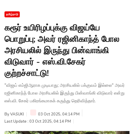
தமிழ்நாடு
கரூர் உயிரிழப்புக்கு விஜய்யே
பொறுப்பு; அவர் ரஜினிகாந்த் போல
அரசியலில் இருந்து பின்வாங்கி
விடுவார் - எஸ்.வி.சேகர்
குற்றச்சாட்டு!
"விஜய் எம்ஜிஆராக முடியாது; அரசியலில் பக்குவம் இல்லை" அவர்
ரஜினிகாந்த் போல அரசியலில் இருந்து பின்வாங்கி விடுவார் என்று
எஸ்.வி. சேகர் பகிரங்கமாகக் கருத்து தெரிவித்தார்.
By
VASUKI
03 Oct 2025, 04:14 PM
Last Update : 03 Oct 2025, 04:14 PM