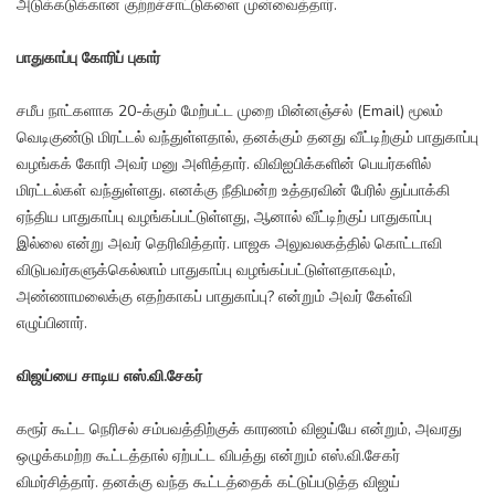
அடுக்கடுக்கான குற்றச்சாட்டுகளை முன்வைத்தார்.
பாதுகாப்பு கோரிப் புகார்
சமீப நாட்களாக 20-க்கும் மேற்பட்ட முறை மின்னஞ்சல் (Email) மூலம்
வெடிகுண்டு மிரட்டல் வந்துள்ளதால், தனக்கும் தனது வீட்டிற்கும் பாதுகாப்பு
வழங்கக் கோரி அவர் மனு அளித்தார். விவிஐபிக்களின் பெயர்களில்
மிரட்டல்கள் வந்துள்ளது. எனக்கு நீதிமன்ற உத்தரவின் பேரில் துப்பாக்கி
ஏந்திய பாதுகாப்பு வழங்கப்பட்டுள்ளது, ஆனால் வீட்டிற்குப் பாதுகாப்பு
இல்லை என்று அவர் தெரிவித்தார். பாஜக அலுவலகத்தில் கொட்டாவி
விடுபவர்களுக்கெல்லாம் பாதுகாப்பு வழங்கப்பட்டுள்ளதாகவும்,
அண்ணாமலைக்கு எதற்காகப் பாதுகாப்பு? என்றும் அவர் கேள்வி
எழுப்பினார்.
விஜய்யை சாடிய எஸ்.வி.சேகர்
கரூர் கூட்ட நெரிசல் சம்பவத்திற்குக் காரணம் விஜய்யே என்றும், அவரது
ஒழுக்கமற்ற கூட்டத்தால் ஏற்பட்ட விபத்து என்றும் எஸ்.வி.சேகர்
விமர்சித்தார். தனக்கு வந்த கூட்டத்தைக் கட்டுப்படுத்த விஜய்