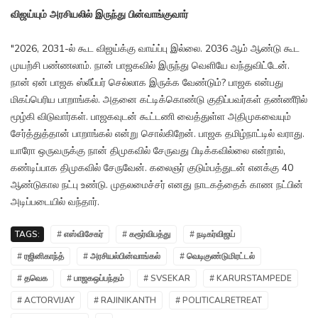
விஜய்யும் அரசியலில் இருந்து பின்வாங்குவார்
"2026, 2031-ல் கூட விஜய்க்கு வாய்ப்பு இல்லை. 2036 ஆம் ஆண்டு கூட
முயற்சி பண்ணலாம். நான் பாஜகவில் இருந்து வெளியே வந்துவிட்டேன்.
நான் ஏன் பாஜக ஸ்லீப்பர் செல்லாக இருக்க வேண்டும்? பாஜக என்பது
மிகப்பெரிய பாறாங்கல். அதனை கட்டிக்கொண்டு குதிப்பவர்கள் தண்ணீரில்
மூழ்கி விடுவார்கள். பாஜகவுடன் கூட்டணி வைத்துள்ள அதிமுகவையும்
சேர்த்துத்தான் பாறாங்கல் என்று சொல்கிறேன். பாஜக தமிழ்நாட்டில் வராது.
யாரோ ஒருவருக்கு நான் திமுகவில் சேருவது பிடிக்கவில்லை என்றால்,
கண்டிப்பாக திமுகவில் சேருவேன். கலைஞர் குடும்பத்துடன் எனக்கு 40
ஆண்டுகால நட்பு உண்டு. முதலமைச்சர் எனது நாடகத்தைக் காண நட்பின்
அடிப்படையில் வந்தார்.
TAGS:
# எஸ்விசேகர்
# கரூர்விபத்து
# நடிகர்விஜய்
# ரஜினிகாந்த்
# அரசியல்பின்வாங்கல்
# வெடிகுண்டுமிரட்டல்
# தவெக
# பாஜகஒப்பந்தம்
# SVSEKAR
# KARURSTAMPEDE
# ACTORVIJAY
# RAJINIKANTH
# POLITICALRETREAT