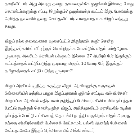
தவறிவிட்டார். அது அவரது தவறு. தலைவருக்கே ஒழுக்கம் இல்லாத போது
தொண்டர்களுக்கு எப்படி இருக்கும்? ஒழுக்கமற்ற கூட்டம் இது. போலீசுக்கு
அளித்த தகவலில் தவறு செய்துவிட்டார். காலதாமதமாக விஜய் வந்தது
தவறு.
விஜய் நல்ல தலைவனாக ஆசைப்பட்டு இருந்தால், கரூர் சென்று
இறந்தவர்களின் வீட்டிற்குச் சென்றிருக்க வேண்டும். விஜய் எம்ஜிஆராக
முடியாது. அவரிடம் அரசியல் பக்குவம் இல்லை. 27 ஆயிரம் பேர் இருக்கும்
கூட்டத்தைக் கட்டுப்படுத்த முடியாத விஜய், 10 கோடி பேர் இருக்கும்
தமிழகத்தைக் கட்டுப்படுத்த முடியுமா?"
விஜய் அரசியல் குறித்த கருத்து: விஜய் அரசியலுக்கு வருவதன்
பின்னணியில் மத்திய பாஜக இருப்பதாகக் குற்றம் சாட்டிய எஸ்.வி.சேகர்,
விஜய்யின் அரசியல் எதிர்காலம் குறித்துப் பேசினார். சினிமாவில் ஒப்பந்தம்
போட்டு நடித்துக் கொண்டிருந்த விஜய், அமித்ஷாவிடம் அரசியலில் நடிக்க
ஒப்பந்தம் போட்டு கட்சியைத் தொடங்கி நடத்தி வருகிறார். விஜய் அவரது
தந்தை சந்திரசேகரின் பேச்சைக் கேட்காமல், புஸ்ஸி ஆனந்த் பேச்சைக்
கேட்டதாலேயே இந்தப் பிரச்சினையில் சிக்கி உள்ளார்.