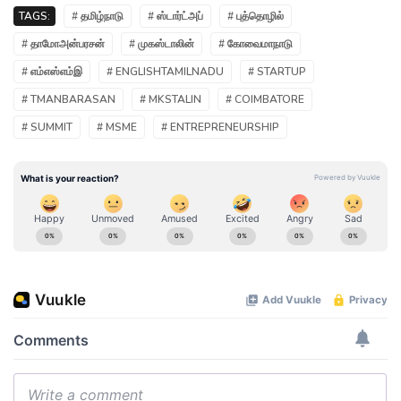
TAGS:
# தமிழ்நாடு
# ஸ்டார்ட்அப்
# புத்தொழில்
# தாமோஅன்பரசன்
# முகஸ்டாலின்
# கோவைமாநாடு
# எம்எஸ்எம்இ
# ENGLISHTAMILNADU
# STARTUP
# TMANBARASAN
# MKSTALIN
# COIMBATORE
# SUMMIT
# MSME
# ENTREPRENEURSHIP