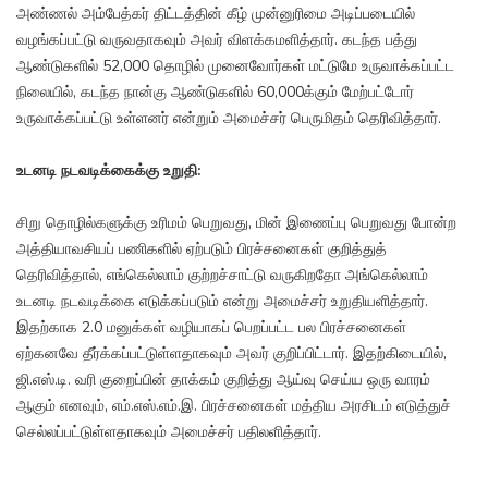
அண்ணல் அம்பேத்கர் திட்டத்தின் கீழ் முன்னுரிமை அடிப்படையில்
வழங்கப்பட்டு வருவதாகவும் அவர் விளக்கமளித்தார். கடந்த பத்து
ஆண்டுகளில் 52,000 தொழில் முனைவோர்கள் மட்டுமே உருவாக்கப்பட்ட
நிலையில், கடந்த நான்கு ஆண்டுகளில் 60,000க்கும் மேற்பட்டோர்
உருவாக்கப்பட்டு உள்ளனர் என்றும் அமைச்சர் பெருமிதம் தெரிவித்தார்.
உடனடி நடவடிக்கைக்கு உறுதி:
சிறு தொழில்களுக்கு உரிமம் பெறுவது, மின் இணைப்பு பெறுவது போன்ற
அத்தியாவசியப் பணிகளில் ஏற்படும் பிரச்சனைகள் குறித்துத்
தெரிவித்தால், எங்கெல்லாம் குற்றச்சாட்டு வருகிறதோ அங்கெல்லாம்
உடனடி நடவடிக்கை எடுக்கப்படும் என்று அமைச்சர் உறுதியளித்தார்.
இதற்காக 2.0 மனுக்கள் வழியாகப் பெறப்பட்ட பல பிரச்சனைகள்
ஏற்கனவே தீர்க்கப்பட்டுள்ளதாகவும் அவர் குறிப்பிட்டார். இதற்கிடையில்,
ஜி.எஸ்.டி. வரி குறைப்பின் தாக்கம் குறித்து ஆய்வு செய்ய ஒரு வாரம்
ஆகும் எனவும், எம்.எஸ்.எம்.இ. பிரச்சனைகள் மத்திய அரசிடம் எடுத்துச்
செல்லப்பட்டுள்ளதாகவும் அமைச்சர் பதிலளித்தார்.