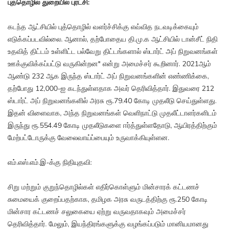
புத்தொழில் துறையில் புரட்சி:
கடந்த ஆட்சியில் புத்தொழில் வளர்ச்சிக்கு எவ்வித நடவடிக்கையும்
எடுக்கப்படவில்லை. ஆனால், தற்போதைய தி.மு.க ஆட்சியில் டான்சீட் நிதி
உதவித் திட்டம் உள்ளிட்ட பல்வேறு திட்டங்களால் ஸ்டார்ட் அப் நிறுவனங்கள்
ஊக்குவிக்கப்பட்டு வருகின்றன" என்று அமைச்சர் கூறினார். 2021ஆம்
ஆண்டு 232 ஆக இருந்த ஸ்டார்ட் அப் நிறுவனங்களின் எண்ணிக்கை,
தற்போது 12,000-ஐ கடந்துள்ளதாக அவர் தெரிவித்தார். இதுவரை 212
ஸ்டார்ட் அப் நிறுவனங்களில் அரசு ரூ.79.40 கோடி முதலீடு செய்துள்ளது.
இதன் விளைவாக, அந்த நிறுவனங்கள் வெளிநாட்டு முதலீட்டாளர்களிடம்
இருந்து ரூ.554.49 கோடி முதலீடுகளை ஈர்த்துள்ளதோடு, ஆயிரத்திற்கும்
மேற்பட்டோருக்கு வேலைவாய்ப்பையும் உருவாக்கியுள்ளன.
எம்.எஸ்.எம்.இ-க்கு நிதியுதவி:
சிறு மற்றும் குறுந்தொழில்கள் எதிர்கொள்ளும் மின்சாரக் கட்டணச்
சுமையைக் குறைப்பதற்காக, தமிழக அரசு வருடத்திற்கு ரூ.250 கோடி
மின்சார கட்டணச் சலுகையை ஏற்று வருவதாகவும் அமைச்சர்
தெரிவித்தார். மேலும், இயந்திரங்களுக்கு வழங்கப்படும் மானியமானது