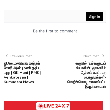
Previous Post
Next Post
ஜி.கே.மணியை மாற்றக்
கரூரில் ‘உங்களுடன்
கோரி அன்புமணி தரப்பு
ஸ்டாலின்’ முகாமில்
மனு | GK Mani | PMK |
ஆர்வம் காட்டாத
Venkatesan |
பொதுமக்கள்-
Kumudam News
வெறிச்சொடி காணப்பட்ட
இருக்கைகள்
LIVE 24 X 7