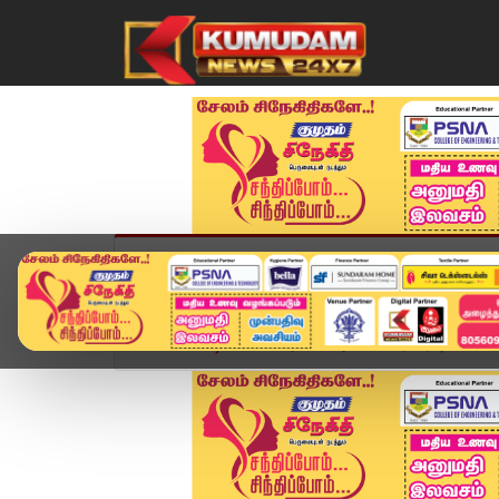
முகப்பு
விளையாட்டு
அண்மை
தமிழ்நாட
Home
வீடியோ ஸ்டோரி
அக்னி பிரைம் ஏவுகணை ச