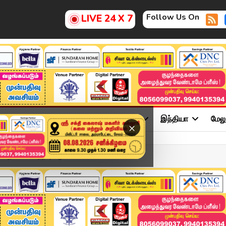
Follow Us On
LIVE 24 X 7
ு
சினிமா
அரசியல்
விளையாட்டு
இந்தியா
மேல
×
ோதனை வெற்றி | Agni Prime M...