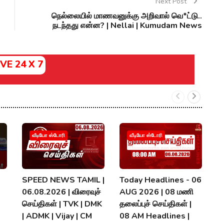
Next Post
நெல்லையில் மாணவனுக்கு அறிவால் வெ*ட்டு..
நடந்தது என்ன? | Nellai | Kumudam News
IVE 24 X 7
வீடியோ ஸ்டோரி
வீடியோ ஸ்டோரி
SPEED NEWS TAMIL |
Today Headlines - 06
ந
06.08.2026 | விரைவுச்
AUG 2026 | 08 மணி
ஏம
செய்திகள் | TVK | DMK
தலைப்புச் செய்திகள் |
T
| ADMK | Vijay | CM
08 AM Headlines |
C