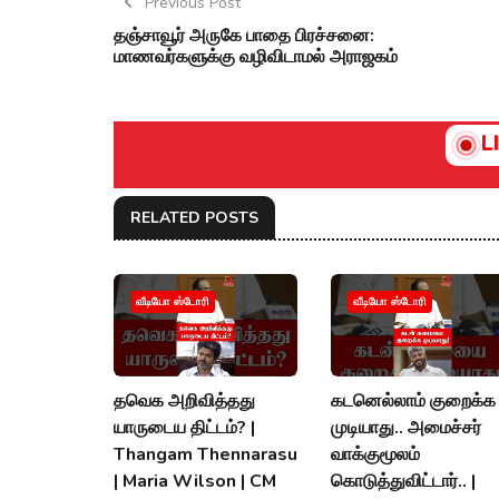
Previous Post
தஞ்சாவூர் அருகே பாதை பிரச்சனை:
மாணவர்களுக்கு வழிவிடாமல் அராஜகம்
L
RELATED POSTS
வீடியோ ஸ்டோரி
வீடியோ ஸ்டோரி
தவெக அறிவித்தது
கடனெல்லாம் குறைக்க
யாருடைய திட்டம்? |
முடியாது.. அமைச்சர்
Thangam Thennarasu
வாக்குமூலம்
| Maria Wilson | CM
கொடுத்துவிட்டார்.. |