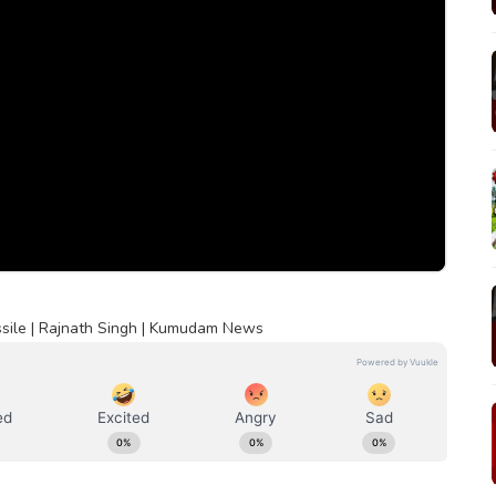
sile | Rajnath Singh | Kumudam News