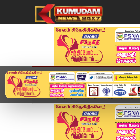
முகப்பு
விளையாட்டு
அண்மை
தமிழ்நாட
Home
தமிழ்நாடு
வார தொடக்கத்தில் ஷாக்.. தங்கம