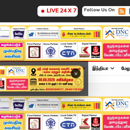
Follow Us On
LIVE 24 X 7
ு
சினிமா
அரசியல்
விளையாட்டு
இந்தியா
மேல
×
் விலை அதிரடி உயர்வு!