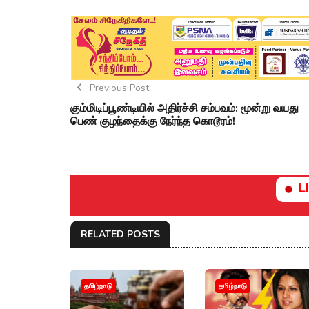
Previous Post
கும்மிடிப்பூண்டியில் அதிர்ச்சி சம்பவம்: மூன்று வயது
பெண் குழந்தைக்கு நேர்ந்த கொடூரம்!
L
RELATED POSTS
தமிழ்நாடு
தமிழ்நாடு