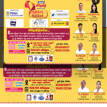
×
Home
வீடியோ ஸ்டோரி
BREAKING :பா*யல் சீண்டல்; 3 வயது குழந்தை உயிரிழ...