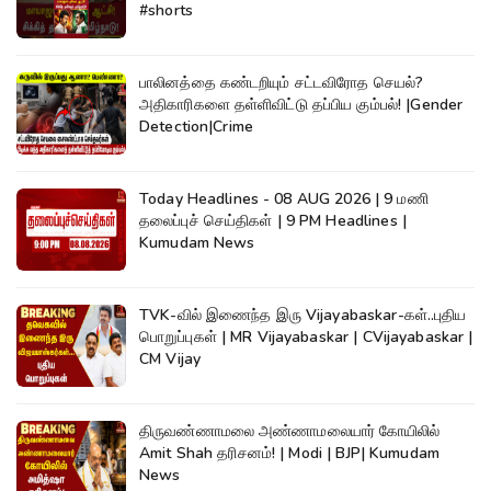
#shorts
பாலினத்தை கண்டறியும் சட்டவிரோத செயல்?
அதிகாரிகளை தள்ளிவிட்டு தப்பிய கும்பல்! |Gender
Detection|Crime
Today Headlines - 08 AUG 2026 | 9 மணி
தலைப்புச் செய்திகள் | 9 PM Headlines |
Kumudam News
TVK-வில் இணைந்த இரு Vijayabaskar-கள்..புதிய
பொறுப்புகள் | MR Vijayabaskar | CVijayabaskar |
CM Vijay
திருவண்ணாமலை அண்ணாமலையார் கோயிலில்
Amit Shah தரிசனம்! | Modi | BJP| Kumudam
News