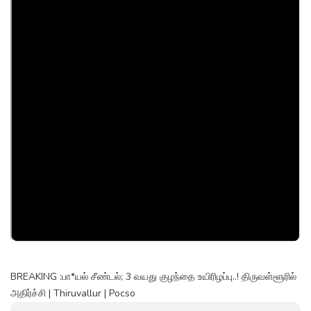
BREAKING :பா*யல் சீண்டல்; 3 வயது குழந்தை உயிரிழப்பு..! திருவள்ளூரில்
அதிர்ச்சி | Thiruvallur | Pocso