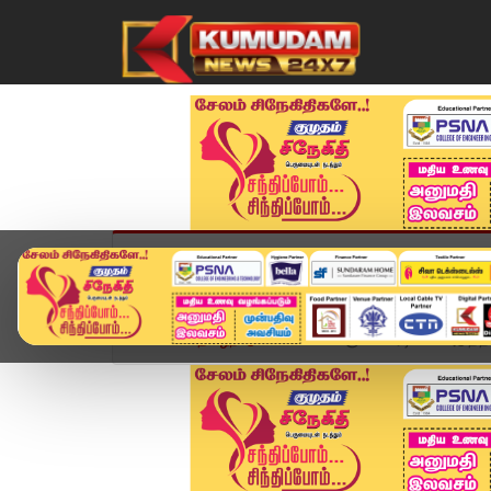
முகப்பு
விளையாட்டு
அண்மை
தமிழ்நாட
Home
தமிழ்நாடு
மக்களே குடை ரெடியா? அடுத்த 