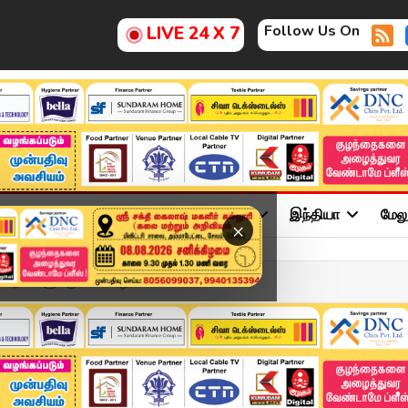
Follow Us On
LIVE 24 X 7
ு
சினிமா
அரசியல்
விளையாட்டு
இந்தியா
மேல
×
6 நாட்களுக்கு கனமழை ...