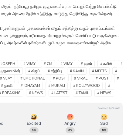
விஜய், தற்போது தமிழக முதலமைச்சராக பொறுப்பேற்று செயல்பட்டு
ரும் அவரை நேரில் சந்தித்து வாழ்த்து தெரிவித்து வருகின்றனர்.
ுகர்களுடன் முதலமைச்சர் விஜய் சந்தித்து வரும் புகைப்படங்கள்
 நல்லுறவும், மரியாதை பரிமாற்றங்களும் வெளிப்பட்டு வருகின்றன.
திப்பு, அவர்களின் ரசிகர்களிடமும் சமூக வலைதளங்களிலும் அதிக
# JOSEPH
# VIJAY
# CM
# VIJAY
# நடிகர்
# கவின்
#
 முதலமைச்சர்
# விஜய்
# சந்திப்பு
# KAVIN
# MEETS
#
# VIJAY
# EMOTIONAL
# POST
# VIRAL
# POST
#
# முரளி
# IDHAYAM
# MURALI
# KOLLYWOOD
#
# BREAKING
# NEWS
# LATEST
# TAMIL
# NEWS