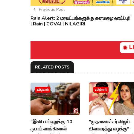
Previous Post
Rain Alert: 2 மாவட்டங்களுக்கு கனமழை வாய்ப்பு!!
| Rain | COVAI | NILAGIRI
L
RELATED POSTS
தமிழ்நாடு
தமிழ்நாடு
"இனி பாட்டிலுக்கு 10
"முதலமைச்சர் விஜய்
ருபாய் வாங்கினால்
விவாகரத்து வழக்கு"-