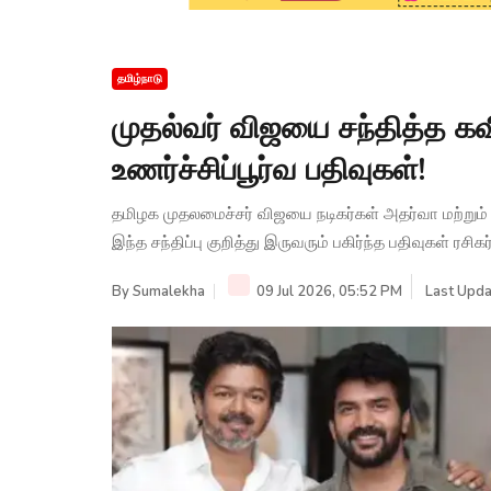
தமிழ்நாடு
முதல்வர் விஜயை சந்தித்த கவ
உணர்ச்சிப்பூர்வ பதிவுகள்!
தமிழக முதலமைச்சர் விஜயை நடிகர்கள் அதர்வா மற்றும் 
இந்த சந்திப்பு குறித்து இருவரும் பகிர்ந்த பதிவுகள் ரச
By
Sumalekha
09 Jul 2026, 05:52 PM
Last Upda