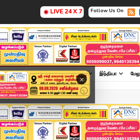
Follow Us On
LIVE 24 X 7
ு
சினிமா
அரசியல்
விளையாட்டு
இந்தியா
மேல
×
, அதர்வா... வைரலாக...