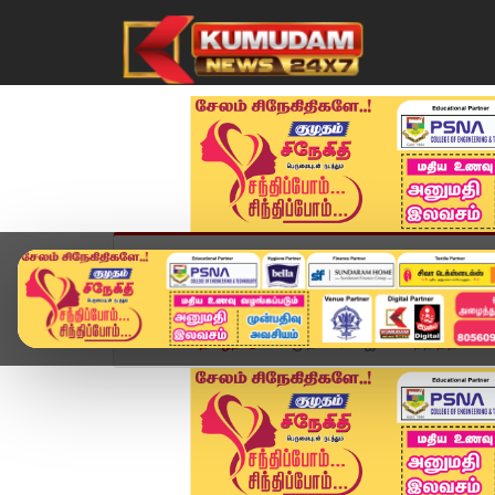
முகப்பு
விளையாட்டு
அண்மை
தமிழ்நாட
Home
தமிழ்நாடு
முதல்வர் விஜயை சந்தித்த கவின்