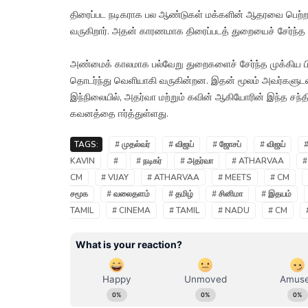
திரைப்பட நடிகராக பல ஆண்டுகள் மக்களின் ஆதரவை பெற்ற 
வருகிறார். அதன் காரணமாக திரைப்படத் துறையைச் சேர்ந்த பல
அண்மைக் காலமாக பல்வேறு துறைகளைச் சேர்ந்த முக்கிய பிரம
தொடர்ந்து வெளியாகி வருகின்றன. இதன் மூலம் அவர்களுடனான
இந்நிலையில், அதர்வா மற்றும் கவின் ஆகியோரின் இந்த சந்
கவனத்தை ஈர்த்துள்ளது.
TAGS:
# முதல்வர்
# விஜய்
# ஜோசப்
# விஜய்
KAVIN
#
# நடிகர்
# அதர்வா
# ATHARVAA
#
CM
# VIJAY
# ATHARVAA
# MEETS
# CM
சமூக
# வலைதளம்
# தமிழ்
# சினிமா
# இதயம்
TAMIL
# CINEMA
# TAMIL
# NADU
# CM