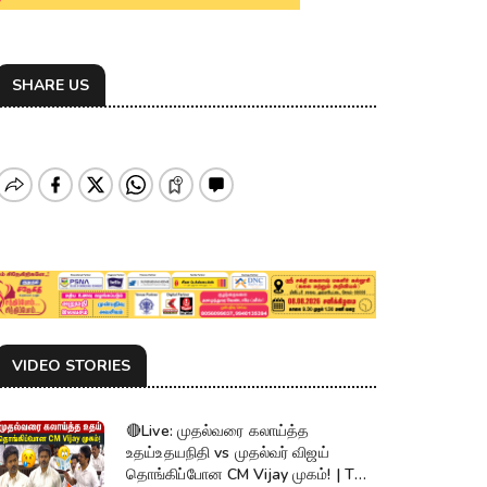
SHARE US
VIDEO STORIES
🔴Live: முதல்வரை கலாய்த்த
உதய்உதயநிதி vs முதல்வர் விஜய்
தொங்கிப்போன CM Vijay முகம்! | TN