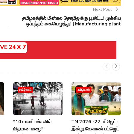
Next Post
தமிழகத்தில் மின்கல தொழிலுக்கு பூஸ்ட்...! முக்கிய
ஒப்பந்தம் கையெழுத்து! | Manufacturing plant
IVE 24 X 7
இ
தமிழ்நாடு
தமிழ்நாடு
ந
பட
அப
"10 மாவட்டங்களில்
TN 2026 -27 பட்ஜெட் :
P
மிதமான மழை"-
இன்று வேளாண் பட்ஜெட்