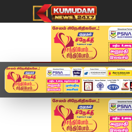
முகப்பு
விளையாட்டு
அண்மை
தமிழ்நாட
Home
தமிழ்நாடு
இரண்டாவது நாளாக சரிந்த தங்கம