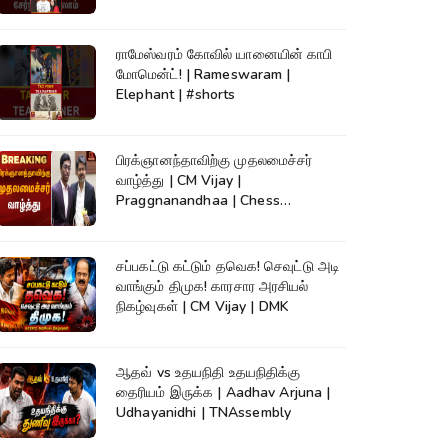
ராமேஸ்வரம் கோவில் யானையின் காபி
மோமென்ட்! | Rameswaram |
Elephant | #shorts
பிரக்ஞானந்தாவிற்கு முதலமைச்சர்
வாழ்த்து | CM Vijay |
Praggnanandhaa | Chess
Champion |KumudamNews
சப்பகட்டு கட்டும் தவெக! செவுட்டு அடி
வாங்கும் திமுக! காரசார அரசியல்
நிகழ்வுகள் | CM Vijay | DMK
ஆதவ் vs உதயநிதி உதயநிதிக்கு
தைரியம் இருக்க | Aadhav Arjuna |
Udhayanidhi | TNAssembly