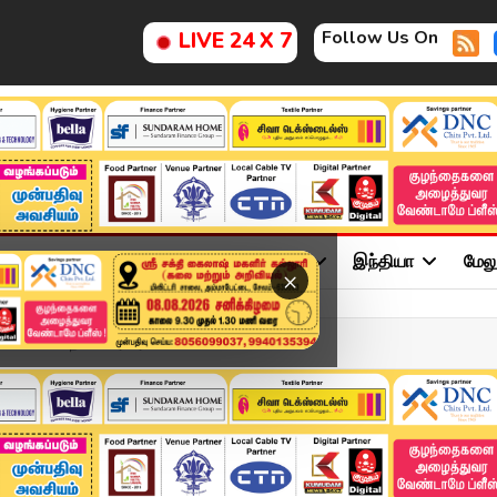
Follow Us On
LIVE 24 X 7
ு
சினிமா
அரசியல்
விளையாட்டு
இந்தியா
மேல
×
் விலை.. நகை பிரியர...