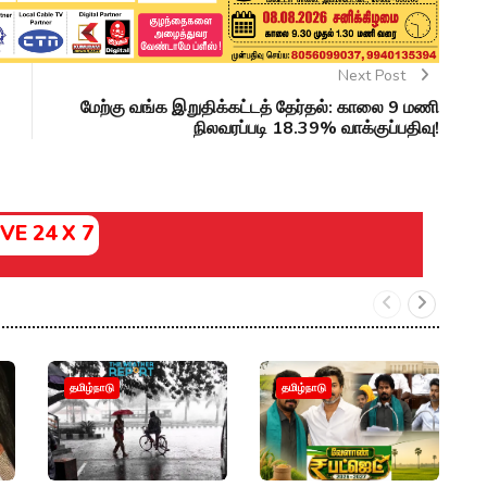
Next Post
மேற்கு வங்க இறுதிக்கட்டத் தேர்தல்: காலை 9 மணி
நிலவரப்படி 18.39% வாக்குப்பதிவு!
IVE 24 X 7
இ
தமிழ்நாடு
தமிழ்நாடு
ந
பட
அப