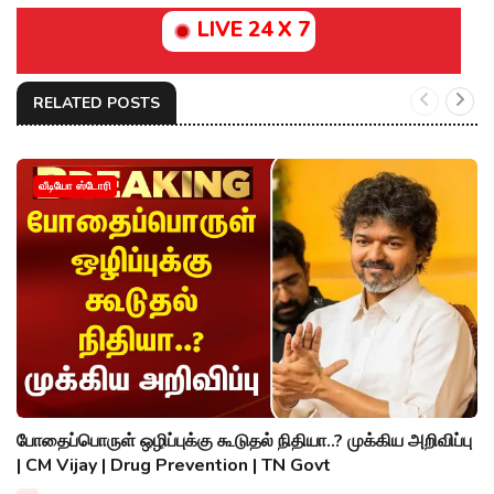
LIVE 24 X 7
RELATED POSTS
வீடியோ ஸ்டோரி
போதைப்பொருள் ஒழிப்புக்கு கூடுதல் நிதியா..? முக்கிய அறிவிப்பு
| CM Vijay | Drug Prevention | TN Govt