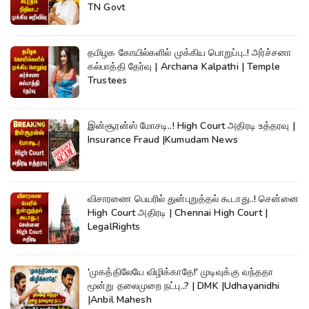
TN Govt
தமிழக கோயில்களில் முக்கிய பொறுப்பு..! அர்ச்சனா
கல்பாத்தி தேர்வு | Archana Kalpathi | Temple
Trustees
இன்சூரன்ஸ் மோசடி..! High Court அதிரடி உத்தரவு |
Insurance Fraud |Kumudam News
விசாரணை பெயரில் துன்புறுத்தல் கூடாது..! சென்னை
High Court அதிரடி | Chennai High Court |
LegalRights
'முகத்திலேயே விழிக்காதே!' முடிவுக்கு வந்ததா
மூன்று தலைமுறை நட்பு..? | DMK |Udhayanidhi
|Anbil Mahesh