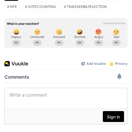
# NTK
# VOTECOUNTING
# TNASSEMBLYELECTION