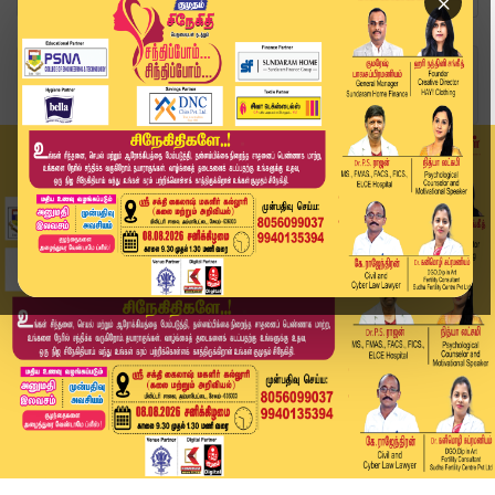
×
Home
தமிழ்நாடு
சட்டமன்ற தேர்தல் முடிவுகள்: தபால் வாக்கு எண்ணிக...