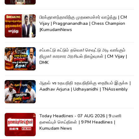
பிரக்ஞானந்தாவிற்கு முதலமைச்சர் வாழ்த்து | CM
Vijay | Praggnanandhaa | Chess Champion
|KumudamNews
சப்பகட்டு கட்டும் தவெக! செவுட்டு அடி வாங்கும்
திமுக! காரசார அரசியல் நிகழ்வுகள் | CM Vijay |
DMK
ஆதவ் vs உதயநிதி உதயநிதிக்கு தைரியம் இருக்க |
Aadhav Arjuna | Udhayanidhi | TNAssembly
Today Headlines - 07 AUG 2026 | 9 மணி
தலைப்புச் செய்திகள் | 9 PM Headlines |
Kumudam News