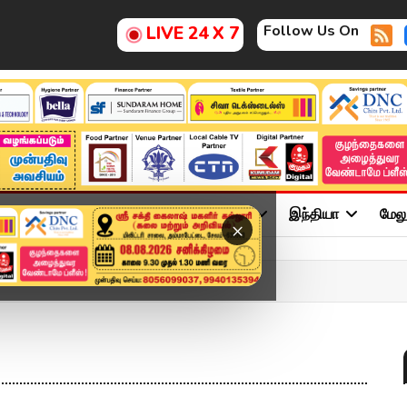
Follow Us On
LIVE 24 X 7
ு
சினிமா
அரசியல்
விளையாட்டு
இந்தியா
மேல
×