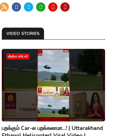
VIDEO STORIES
வீடியோ ஸ்டோரி
பறக்கும் Car-ல பறக்கலாமா...! | Uttarakhand
Ethanol Helicopter| Viral Video |