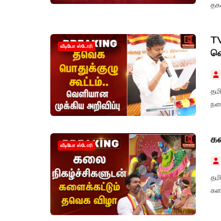
தக
TV
வீடியோ ஸ்டோரி
வெ
தமி
நட
கல
வீடியோ ஸ்டோரி
தம
கள