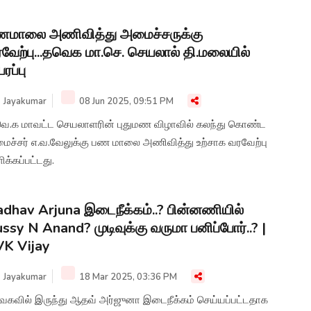
பட்டுள்ளதாக கூறப்படுகிறது.
ணமாலை அணிவித்து அமைச்சருக்கு
வேற்பு...தவெக மா.செ. செயலால் தி.மலையில்
பரப்பு
Jayakumar
08 Jun 2025, 09:51 PM
வெ.க மாவட்ட செயலாளரின் புதுமண விழாவில் கலந்து கொண்ட
ைச்சர் எ.வ.வேலுக்கு பண மாலை அணிவித்து உற்சாக வரவேற்பு
க்கப்பட்டது.
dhav Arjuna இடைநீக்கம்..? பின்னணியில்
ssy N Anand? முடிவுக்கு வருமா பனிப்போர்..? |
K Vijay
Jayakumar
18 Mar 2025, 03:36 PM
ெகவில் இருந்து ஆதவ் அர்ஜுனா இடைநீக்கம் செய்யப்பட்டதாக