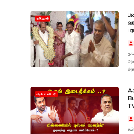
ஏற்
ப
தமிழ்நாடு
வர
பர
த.
அம
அளி
Aa
வீடியோ ஸ்டோரி
Bu
TV
தவ