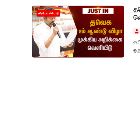
தவ
வீடியோ ஸ்டோரி
வெ
தம
ஒர