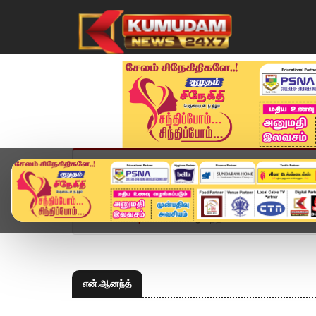
முகப்பு
விளையாட்டு
அண்மை
தமிழ்நாட
Home
Topics
என்.ஆனந்த்
என்.ஆனந்த்