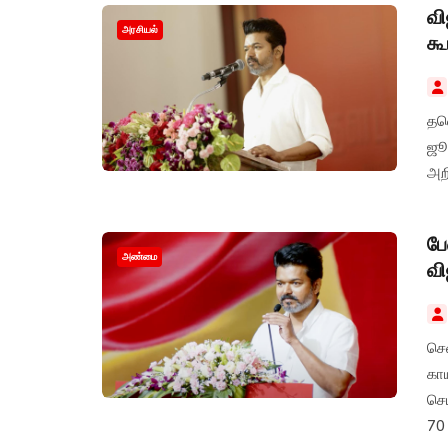
வி
அரசியல்
கூ
தவ
ஜூ
அறி
பே
அண்மை
வி
செ
கா
செய
70