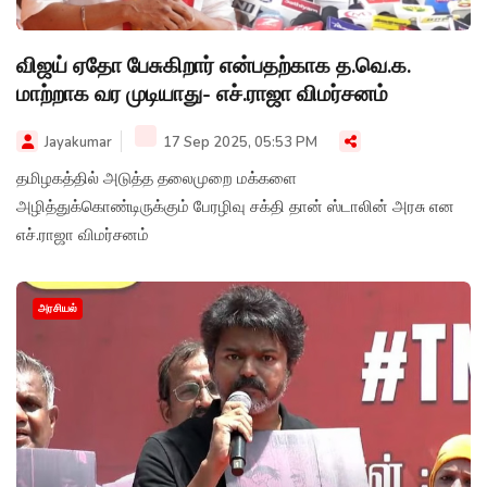
விஜய் ஏதோ பேசுகிறார் என்பதற்காக த.வெ.க.
மாற்றாக வர முடியாது- எச்.ராஜா விமர்சனம்
Jayakumar
17 Sep 2025, 05:53 PM
தமிழகத்தில் அடுத்த தலைமுறை மக்களை
அழித்துக்கொண்டிருக்கும் பேரழிவு சக்தி தான் ஸ்டாலின் அரசு என
எச்.ராஜா விமர்சனம்
அரசியல்