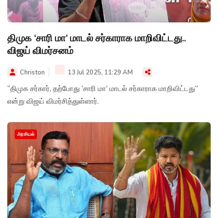
திமுக ‘சாரி மா’ மாடல் சர்காராக மாறிவிட்டது..
விஜய் விமர்சனம்
Christon
13 Jul 2025, 11:29 AM
“திமுக சர்கார், தற்போது ‘சாரி மா’ மாடல் சர்காராக மாறிவிட்டது”
என்று விஜய் விமர்சித்துள்ளார்.
அரசியல்