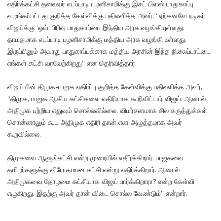
எதிர்க்கட்சி தலைவர் எடப்பாடி பழனிசாமிக்கு இசட் பிளஸ் பாதுகாப்பு
வழங்கப்பட்டது குறித்த கேள்விக்கு பதிலளித்த அவர், “ஏற்கனவே நடிகர்
விஜய்க்கு ‘ஒய்’ பிரிவு பாதுகாப்பை இந்திய அரசு வழங்கியுள்ளது.
தாமதமாக எடப்பாடி பழனிசாமிக்கு மத்திய அரசு வழங்கி உள்ளது.
இருப்பினும் அவரது பாதுகாப்புக்காக மத்திய அரசின் இந்த நிலைப்பாட்டை
எங்கள் கட்சி வரவேற்கிறது” என தெரிவித்தார்.
விஜய்யின் திமுக-பாஜக எதிர்ப்பு குறித்த கேள்விக்கு பதிலளித்த அவர்,
“திமுக, பாஜக ஆகிய கட்சிகளை எதிரியாக கூறிவிட்டார் விஜய். ஆனால்
அதிமுக பற்றிய எதுவும் சொல்லவில்லை. விமர்சனமாக சில கருத்துக்கள்
சொன்னாலும் கூட அதிமுக எதிரி தான் என அழுத்தமாக அவர்
கூறவில்லை.
திமுகவை ஆளுங்கட்சி என்ற முறையில் எதிர்க்கிறார். பாஜகவை
தமிழர்களுக்கு விரோதமான கட்சி என்று எதிர்க்கிறார். ஆனால்
அதிமுகவை தோழமை கட்சியாக விஜய் பார்க்கிறாரா? என்ற கேள்வி
எழுகிறது. இதற்கு அவர் தான் விடை சொல்ல வேண்டும்” என்றார்.