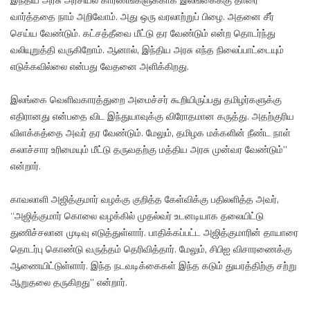
இந்திய அரசு அரசியல் காரணங்களுக்காக இலங்கைக்கு தாரை
வார்த்ததை நாம் அறிவோம். அது ஒரு வரலாற்றுப் பிழை. அதனை சீர்
செய்ய வேண்டும். கட்சத்தீவை மீட்டு தர வேண்டும் என்ற தொடர்ந்து
வலியுறுத்தி வருகிறோம். ஆனால், இந்திய அரசு எந்த நிலைப்பாட்டையும்
எடுக்கவில்லை என்பது வேதனை அளிக்கிறது.
இலங்கை வெளிவகாரத்துறை அமைச்சர் கூறியிருப்பது தமிழர்களுக்கு
எதிரானது என்பதை விட இந்துயாவுக்கு விரோதமான கருத்து. அதற்குரிய
விளக்கத்தை அவர் தர வேண்டும். மேலும், தமிழக மக்களின் நீண்ட நாள்
கலாச்சார உரிமையும் மீட்டு தருவதற்கு மத்திய அரசு முன்வர வேண்டும்”
என்றார்.
காவலாளி அஜித்குமார் வழக்கு குறித்த கேள்விக்கு பதிலளித்த அவர்,
“அஜித்குமார் கொலை வழக்கில் முதல்வர் உடனடியாக தலையிட்டு
துணிச்சலான முடிவு எடுத்துள்ளார். பாதிக்கப்பட்ட அஜித்குமாரின் தாயாரை
தொடர்பு கொண்டு வருத்தம் தெரிவித்தார். மேலும், சிபிஐ விசாரணைக்கு
ஆணையிட்டுள்ளார். இந்த நடவடிக்கைகள் இந்த கடும் துயரத்திற்கு சற்று
ஆறுதலை தருகிறது” என்றார்.