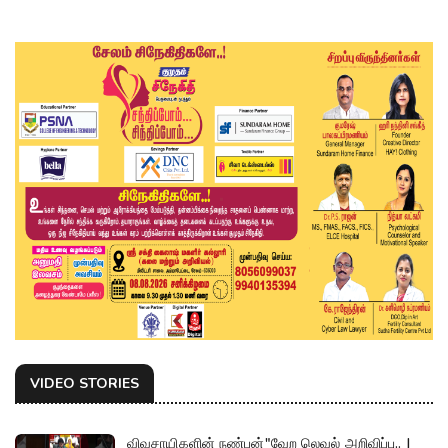
VIDEO STORIES
விவசாயிகளின் நண்பன்"வேற லெவல் அறிவிப்பு.. |