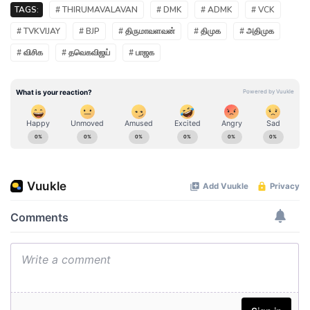
TAGS:
# THIRUMAVALAVAN
# DMK
# ADMK
# VCK
# TVKVIJAY
# BJP
# திருமாவளவன்
# திமுக
# அதிமுக
# விசிக
# தவெகவிஜய்
# பாஜக