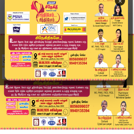
×
Home
இந்தியா
நடிகர் பிரகாஷ்ராஜ் மீது நீதிமன்றத்தில் குற்றவிய...