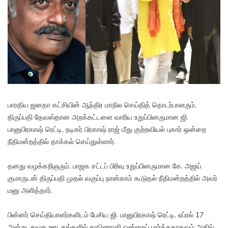
பாரதிய ஜனதா கட்சியின் ஆந்திர மாநில செய்தித் தொடர்பாளரும்,
திருப்பதி தேவஸ்தான அறக்கட்டளை வாரிய உறுப்பினருமான ஜி.
பானுபிரகாஷ் ரெட்டி, நடிகர் பிரகாஷ் ராஜ் மீது குற்றவியல் புகார் ஒன்றை
நீதிமன்றத்தில் தாக்கல் செய்துள்ளார்.
தனது வழக்கறிஞரும், பாஜக சட்டப் பிரிவு உறுப்பினருமான கே. அஜய்
குமாருடன் திருப்பதி முதல் வகுப்பு நான்காம் கூடுதல் நீதிமன்றத்தில் அவர்
மனு அளித்தார்.
பின்னர் செய்தியாளர்களிடம் பேசிய ஜி. பானுபிரகாஷ் ரெட்டி, ஏப்ரல் 17
அன்று, சமூக ஊடகங்களில் காணொளி ஒன்றைப் பார்த்ததாகவும் அதில்,