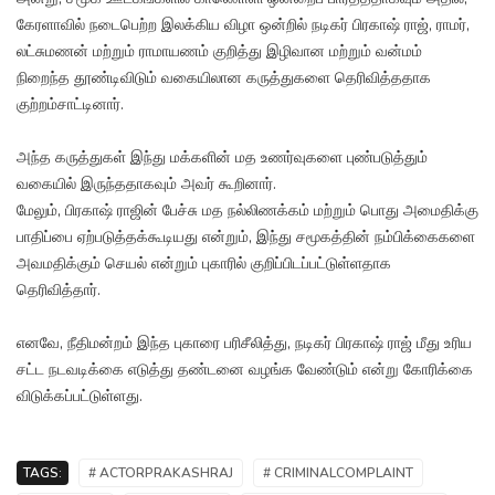
கேரளாவில் நடைபெற்ற இலக்கிய விழா ஒன்றில் நடிகர் பிரகாஷ் ராஜ், ராமர்,
லட்சுமணன் மற்றும் ராமாயணம் குறித்து இழிவான மற்றும் வன்மம்
நிறைந்த தூண்டிவிடும் வகையிலான கருத்துகளை தெரிவித்ததாக
குற்றம்சாட்டினார்.
அந்த கருத்துகள் இந்து மக்களின் மத உணர்வுகளை புண்படுத்தும்
வகையில் இருந்ததாகவும் அவர் கூறினார்.
மேலும், பிரகாஷ் ராஜின் பேச்சு மத நல்லிணக்கம் மற்றும் பொது அமைதிக்கு
பாதிப்பை ஏற்படுத்தக்கூடியது என்றும், இந்து சமூகத்தின் நம்பிக்கைகளை
அவமதிக்கும் செயல் என்றும் புகாரில் குறிப்பிடப்பட்டுள்ளதாக
தெரிவித்தார்.
எனவே, நீதிமன்றம் இந்த புகாரை பரிசீலித்து, நடிகர் பிரகாஷ் ராஜ் மீது உரிய
சட்ட நடவடிக்கை எடுத்து தண்டனை வழங்க வேண்டும் என்று கோரிக்கை
விடுக்கப்பட்டுள்ளது.
TAGS:
# ACTORPRAKASHRAJ
# CRIMINALCOMPLAINT