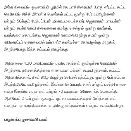
இந்த நிலையில், ஒடிசாவின் பூரியில் ரத யாத்திரையின் போது ஏற்பட்ட கூட்ட
நெரிசலில் சிக்கி இரண்டு பெண்கள் உட்பட மூன்று பேர் உயிரிழந்தனர்
மற்றும் 50க்கும் மேற்பட்டோர் படுகாயமடைந்தனர். ஜெகநாதர், பாலபத்ரர்
மற்றும் சுபத்ர தேவி சிலைகளை சுமந்து செல்லும் மூன்று ரதங்கள்,
யாத்திரை தொடங்கிய ஜெகநாதர் கோயிலிலிருந்து சுமார் மூன்று
கிலோமீட்டர் தொலைவில் உள்ள ஸ்ரீ கண்டிச்சா கோயிலுக்கு அருகில்
இருந்தபோது இந்த சம்பவம் நிகழ்ந்தது.
அதிகாலை 4.30 மணியளவில், புனித ரதங்கள் குண்டிச்சா கோவிலில்
இருந்தன. தரிசனத்திற்காக ஏராளமான மக்கள் கூடியிருந்தனர். கூட்டம்
அதிகரித்ததால், சிலர் கீழே விழுந்து நெரிசல் ஏற்பட்டது. மூன்று பேர் சம்பவ
இடத்திலேயே உயிரிழந்தனர். இவர்களில் பிரபாதி தாஸ் மற்றும் பசந்தி சாஹு
என்ற இரண்டு பெண்கள் மற்றும் 70 வயதான பிரேமகாந்த் மொஹந்தி
ஆகியோர் அடங்குவர். மூவரும், குர்தா மாவட்டத்தைச் சேர்ந்தவர்கள்
என்றும், ரத யாத்திரைக்காக பூரிக்கு வந்தவர்கள் என்றும் கூறப்படுகிறது.
பாதுகாப்பு குறைபாடு புகார்