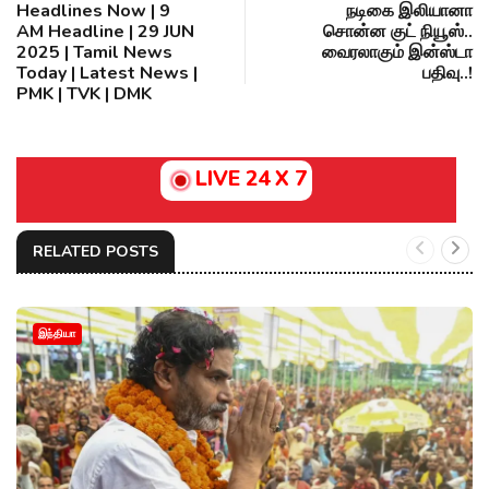
Headlines Now | 9
நடிகை இலியானா
AM Headline | 29 JUN
சொன்ன குட் நியூஸ்..
2025 | Tamil News
வைரலாகும் இன்ஸ்டா
Today | Latest News |
பதிவு..!
PMK | TVK | DMK
LIVE 24 X 7
RELATED POSTS
இந்தியா