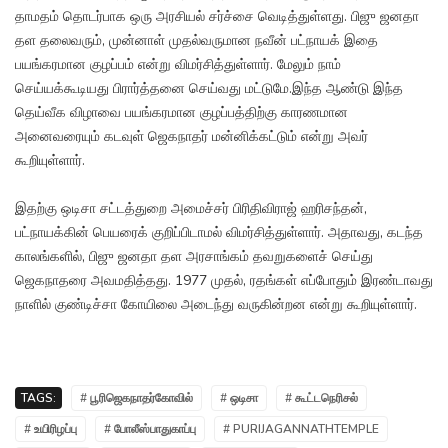
தாமதம் தொடர்பாக ஒரு அரசியல் சர்ச்சை வெடித்துள்ளது. பிஜு ஜனதா
தள தலைவரும், முன்னாள் முதல்வருமான நவீன் பட்நாயக் இதை
பயங்கரமான குழப்பம் என்று விமர்சித்துள்ளார். மேலும் நாம்
செய்யக்கூடியது பிரார்த்தனை செய்வது மட்டுமே.இந்த ஆண்டு இந்த
தெய்வீக விழாவை பயங்கரமான குழப்பத்திற்கு காரணமான
அனைவரையும் கடவுள் ஜெகநாதர் மன்னிக்கட்டும் என்று அவர்
கூறியுள்ளார்.
இதற்கு ஒடிசா சட்டத்துறை அமைச்சர் பிரிதிவிராஜ் ஹரிசந்தன்,
பட்நாயக்கின் பெயரைக் குறிப்பிடாமல் விமர்சித்துள்ளார். அதாவது, கடந்த
காலங்களில், பிஜு ஜனதா தள அரசாங்கம் தவறுகளைச் செய்து
ஜெகநாதரை அவமதித்தது. 1977 முதல், ரதங்கள் எப்போதும் இரண்டாவது
நாளில் குண்டிச்சா கோயிலை அடைந்து வருகின்றன என்று கூறியுள்ளார்.
TAGS:
# பூரிஜெகநாதர்கோவில்
# ஒடிசா
# கூட்டநெரிசல்
# உயிரிழப்பு
# போலீஸ்பாதுகாப்பு
# PURIJAGANNATHTEMPLE