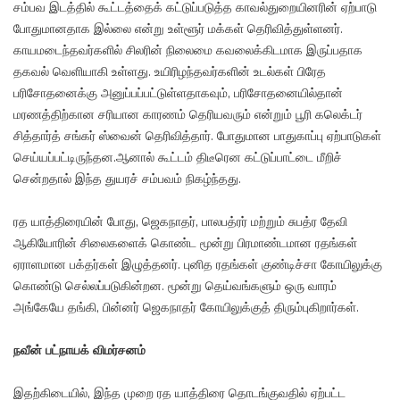
சம்பவ இடத்தில் கூட்டத்தைக் கட்டுப்படுத்த காவல்துறையினரின் ஏற்பாடு
போதுமானதாக இல்லை என்று உள்ளூர் மக்கள் தெரிவித்துள்ளனர்.
காயமடைந்தவர்களில் சிலரின் நிலைமை கவலைக்கிடமாக இருப்பதாக
தகவல் வெளியாகி உள்ளது. உயிரிழந்தவர்களின் உடல்கள் பிரேத
பரிசோதனைக்கு அனுப்பப்பட்டுள்ளதாகவும், பரிசோதனையில்தான்
மரணத்திற்கான சரியான காரணம் தெரியவரும் என்றும் பூரி கலெக்டர்
சித்தார்த் சங்கர் ஸ்வைன் தெரிவித்தார். போதுமான பாதுகாப்பு ஏற்பாடுகள்
செய்யப்பட்டிருந்தன.ஆனால் கூட்டம் திடீரென கட்டுப்பாட்டை மீறிச்
சென்றதால் இந்த துயரச் சம்பவம் நிகழ்ந்தது.
ரத யாத்திரையின் போது, ஜெகநாதர், பாலபத்ரர் மற்றும் சுபத்ர தேவி
ஆகியோரின் சிலைகளைக் கொண்ட மூன்று பிரமாண்டமான ரதங்கள்
ஏராளமான பக்தர்கள் இழுத்தனர். புனித ரதங்கள் குண்டிச்சா கோயிலுக்கு
கொண்டு செல்லப்படுகின்றன. மூன்று தெய்வங்களும் ஒரு வாரம்
அங்கேயே தங்கி, பின்னர் ஜெகநாதர் கோயிலுக்குத் திரும்புகிறார்கள்.
நவீன் பட்நாயக் விமர்சனம்
இதற்கிடையில், இந்த முறை ரத யாத்திரை தொடங்குவதில் ஏற்பட்ட