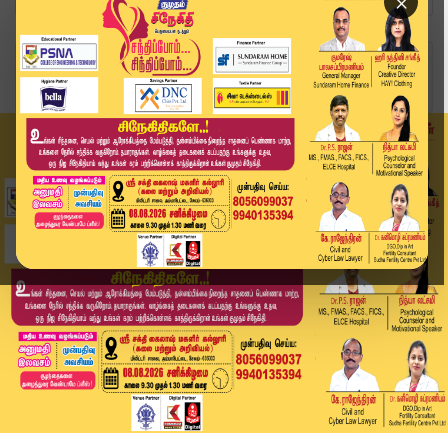
×
Home
இந்தியா
ஒடிசா பூரி ஜெகநாதர் கோவில் ரத யாத்திரை: நெரிசல...