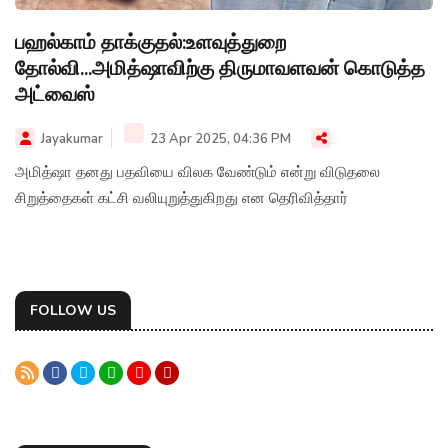
பஹல்காம் தாக்குதல்:உளவுத்துறை
தோல்வி...அமித்ஷாவிற்கு திருமாவளவன் கொடுத்த
அட்வைஸ்
Jayakumar
23 Apr 2025, 04:36 PM
அமித்ஷா தனது பதவியை விலக வேண்டும் என்று விடுதலை
சிறுத்தைகள் கட்சி வலியுறுத்துகிறது என தெரிவித்தார்
FOLLOW US