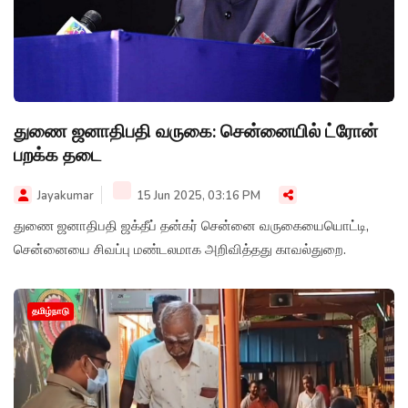
துணை ஜனாதிபதி வருகை: சென்னையில் ட்ரோன்
பறக்க தடை
Jayakumar
15 Jun 2025, 03:16 PM
துணை ஜனாதிபதி ஜக்தீப் தன்கர் சென்னை வருகையையொட்டி,
சென்னையை சிவப்பு மண்டலமாக அறிவித்தது காவல்துறை.
தமிழ்நாடு