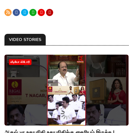
VIDEO STORIES
வீடியோ ஸ்டோரி
ஆதவ் vs உதயநிதி உதயநிதிக்கு தைரியம் இருக்க |