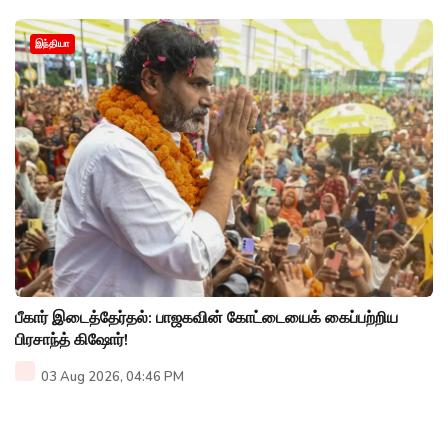
இந்தியா
பீகார் இடைத்தேர்தல்: பாஜகவின் கோட்டையைக் கைப்பற்றிய
பிரசாந்த் கிஷோர்!
03 Aug 2026, 04:46 PM