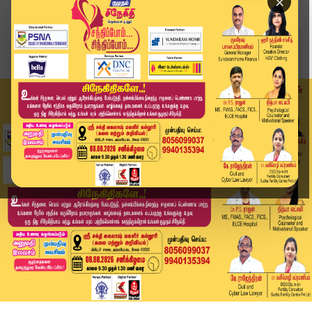
×
Home
இந்தியா
கரூர் கூட்ட நெரிசல் வழக்கு: சிபிஐ தலைமை அலுவலகத...