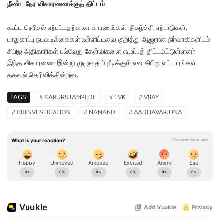
நீண்ட நேர விசாரணைக்குத் திட்டம்
கூட்ட நெரிசல் ஏற்பட்டதற்கான காரணங்கள், நிகழ்ச்சி ஏற்பாடுகள்,
பாதுகாப்பு நடவடிக்கைகள் உள்ளிட்டவை குறித்து ஆஜரான நிர்வாகிகளிடம்
சிபிஐ அதிகாரிகள் பல்வேறு கேள்விகளை எழுப்பத் திட்டமிட்டுள்ளனர்.
இந்த விசாரணை இன்று முழுவதும் நீடிக்கும் என சிபிஐ வட்டாரங்கள்
தகவல் தெரிவிக்கின்றன.
TAGS:
# KARURSTAMPEDE
# TVK
# VIJAY
# CBIINVESTIGATION
# NANAND
# AADHAVARJUNA