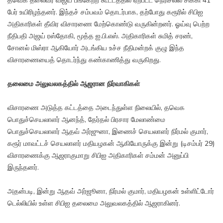
தவெக தலைவர் விஜய் பங்கேற்ற கூட்டத்தில் ஏற்பட்ட நெரிசலில் சிக்கி 41
பேர் உயிரிழந்தனர். இந்தச் சம்பவம் தொடர்பாக, தற்போது கரூரில் சிபிஐ
அதிகாரிகள் தீவிர விசாரணை மேற்கொண்டு வருகின்றனர். ஓய்வு பெற்ற
நீதிபதி அஜய் ரஸ்தோகி, மூத்த ஐ.பி.எஸ். அதிகாரிகள் சுமித் சரண்,
சோனல் மிஸ்ரா ஆகியோர் அடங்கிய உச்ச நீதிமன்றக் குழு இந்த
விசாரணையைத் தொடர்ந்து கண்காணித்து வருகிறது.
தலைமை அலுவலகத்தில் ஆஜரான நிர்வாகிகள்
விசாரணை அடுத்த கட்டத்தை அடைந்துள்ள நிலையில், தவெக
பொதுச்செயலாளர் ஆனந்த், தேர்தல் பிரசார மேலாண்மை
பொதுச்செயலாளர் ஆதவ் அர்ஜுனா, இணைச் செயலாளர் நிர்மல் குமார்,
கரூர் மாவட்டச் செயலாளர் மதியழகன் ஆகியோருக்கு இன்று (டிசம்பர் 29)
விசாரணைக்கு ஆஜராகுமாறு சிபிஐ அதிகாரிகள் சம்மன் அனுப்பி
இருந்தனர்.
அதன்படி, இன்று ஆதவ் அர்ஜூனா, நிர்மல் குமார், மதியழகன் உள்ளிட்டோர்
டெல்லியில் உள்ள சிபிஐ தலைமை அலுவலகத்தில் ஆஜராகினர்.