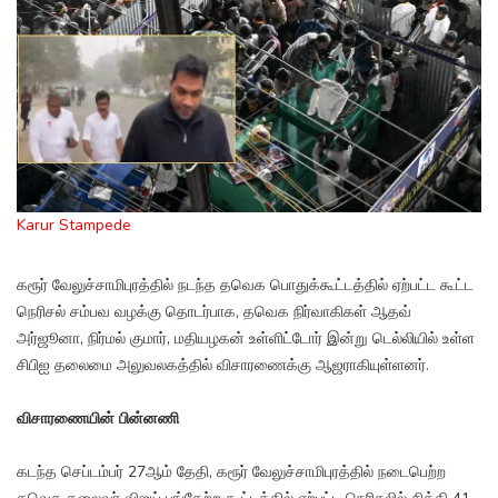
Karur Stampede
கரூர் வேலுச்சாமிபுரத்தில் நடந்த தவெக பொதுக்கூட்டத்தில் ஏற்பட்ட கூட்ட
நெரிசல் சம்பவ வழக்கு தொடர்பாக, தவெக நிர்வாகிகள் ஆதவ்
அர்ஜூனா, நிர்மல் குமார், மதியழகன் உள்ளிட்டோர் இன்று டெல்லியில் உள்ள
சிபிஐ தலைமை அலுவலகத்தில் விசாரணைக்கு ஆஜராகியுள்ளனர்.
விசாரணையின் பின்னணி
கடந்த செப்டம்பர் 27ஆம் தேதி, கரூர் வேலுச்சாமிபுரத்தில் நடைபெற்ற