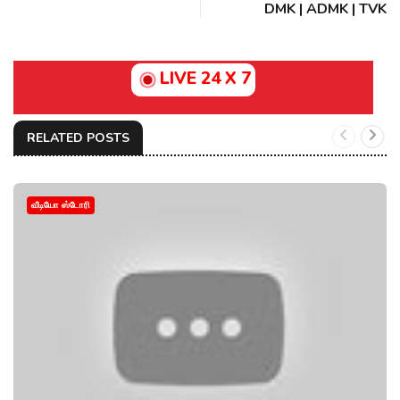
DMK | ADMK | TVK
LIVE 24 X 7
RELATED POSTS
வீடியோ ஸ்டோரி