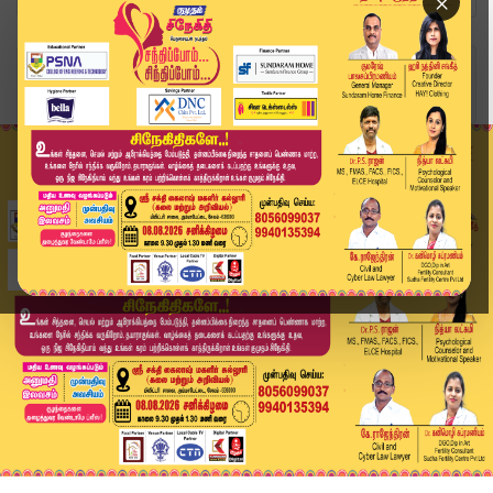
×
Home
வீடியோ ஸ்டோரி
🔴 LIVE | எடப்பாடி பழனிச்சாமி சுற்றுப்பயணம் - த...