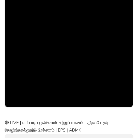
🔴 LIVE | எடப்பாடி பழனிச்சாமி சுற்றுப்பயணம் - திருப்போரூர்
சோழிங்கநல்லூரில் பிரச்சாரம் | EPS | ADMK