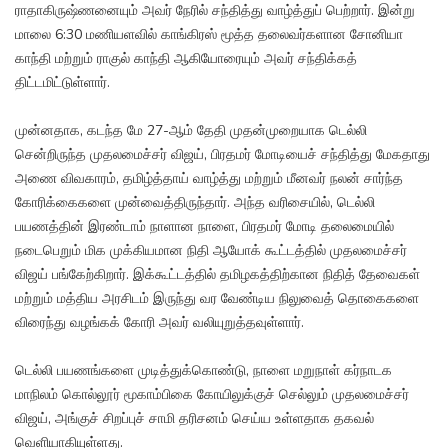
ராதாகிருஷ்ணனையும் அவர் நேரில் சந்தித்து வாழ்த்துப் பெற்றார். இன்று
மாலை 6:30 மணியளவில் காங்கிரஸ் மூத்த தலைவர்களான சோனியா
காந்தி மற்றும் ராகுல் காந்தி ஆகியோரையும் அவர் சந்திக்கத்
திட்டமிட்டுள்ளார்.
முன்னதாக, கடந்த மே 27-ஆம் தேதி முதன்முறையாக டெல்லி
சென்றிருந்த முதலமைச்சர் விஜய், பிரதமர் மோடியைச் சந்தித்து மேகதாது
அணை விவகாரம், தமிழ்த்தாய் வாழ்த்து மற்றும் மீனவர் நலன் சார்ந்த
கோரிக்கைகளை முன்வைத்திருந்தார். அந்த வரிசையில், டெல்லி
பயணத்தின் இரண்டாம் நாளான நாளை, பிரதமர் மோடி தலைமையில்
நடைபெறும் மிக முக்கியமான நிதி ஆயோக் கூட்டத்தில் முதலமைச்சர்
விஜய் பங்கேற்கிறார். இக்கூட்டத்தில் தமிழகத்திற்கான நிதித் தேவைகள்
மற்றும் மத்திய அரசிடம் இருந்து வர வேண்டிய நிலுவைத் தொகைகளை
விரைந்து வழங்கக் கோரி அவர் வலியுறுத்தவுள்ளார்.
டெல்லி பயணங்களை முடித்துக்கொண்டு, நாளை மறுநாள் கர்நாடக
மாநிலம் கொல்லூர் மூகாம்பிகை கோயிலுக்குச் செல்லும் முதலமைச்சர்
விஜய், அங்குச் சிறப்புச் சாமி தரிசனம் செய்ய உள்ளதாக தகவல்
வெளியாகியுள்ளது.