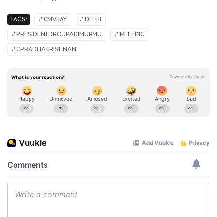
TAGS:
# CMVIJAY
# DELHI
# PRESIDENTDROUPADIMURMU
# MEETING
# CPRADHAKRISHNAN