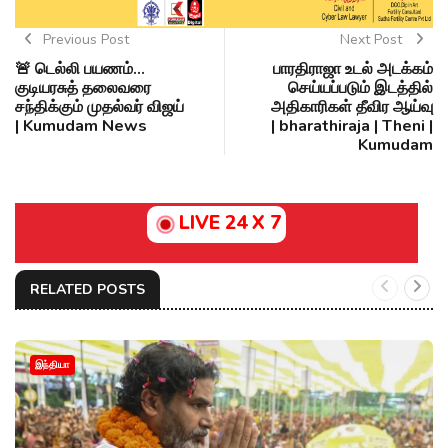
Previous Post
Next Post
🚨 டெல்லி பயணம்...
பாரதிராஜா உடல் அடக்கம்
குடியரசுத் தலைவரை
செய்யப்படும் இடத்தில்
சந்திக்கும் முதல்வர் விஜய்
அதிகாரிகள் தீவிர ஆய்வு
| Kumudam News
| bharathiraja | Theni |
Kumudam
LIVE 24 X 7
RELATED POSTS
இந்தியா