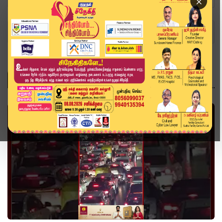
×
Home
Topics
delhi
DELHI
வீடியோ ஸ்டோரி