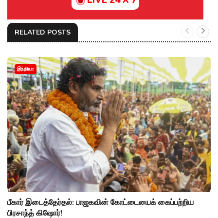
LIVE 24 X 7
RELATED POSTS
இந்தியா
பீகார் இடைத்தேர்தல்: பாஜகவின் கோட்டையைக் கைப்பற்றிய
பிரசாந்த் கிஷோர்!