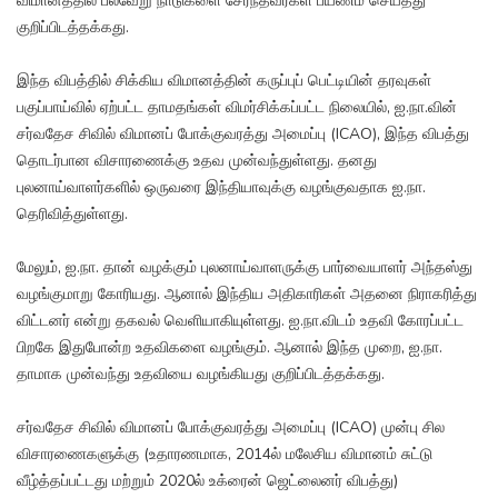
விமானத்தில் பல்வேறு நாடுகளை சேர்ந்தவர்கள் பயணம் செய்தது
குறிப்பிடத்தக்கது.
இந்த விபத்தில் சிக்கிய விமானத்தின் கருப்புப் பெட்டியின் தரவுகள்
பகுப்பாய்வில் ஏற்பட்ட தாமதங்கள் விமர்சிக்கப்பட்ட நிலையில், ஐ.நா.வின்
சர்வதேச சிவில் விமானப் போக்குவரத்து அமைப்பு (ICAO), இந்த விபத்து
தொடர்பான விசாரணைக்கு உதவ முன்வந்துள்ளது. தனது
புலனாய்வாளர்களில் ஒருவரை இந்தியாவுக்கு வழங்குவதாக ஐ.நா.
தெரிவித்துள்ளது.
மேலும், ஐ.நா. தான் வழக்கும் புலனாய்வாளருக்கு பார்வையாளர் அந்தஸ்து
வழங்குமாறு கோரியது. ஆனால் இந்திய அதிகாரிகள் அதனை நிராகரித்து
விட்டனர் என்று தகவல் வெளியாகியுள்ளது. ஐ.நா.விடம் உதவி கோரப்பட்ட
பிறகே இதுபோன்ற உதவிகளை வழங்கும். ஆனால் இந்த முறை, ஐ.நா.
தாமாக முன்வந்து உதவியை வழங்கியது குறிப்பிடத்தக்கது.
சர்வதேச சிவில் விமானப் போக்குவரத்து அமைப்பு (ICAO) முன்பு சில
விசாரணைகளுக்கு (உதாரணமாக, 2014ல் மலேசிய விமானம் சுட்டு
வீழ்த்தப்பட்டது மற்றும் 2020ல் உக்ரைன் ஜெட்லைனர் விபத்து)