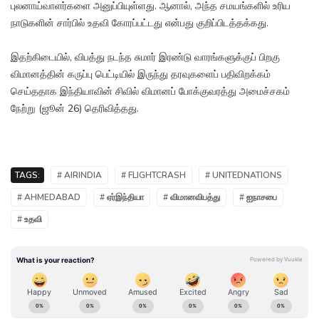
புலனாய்வாளர்களை அனுப்பியுள்ளது. ஆனால், அந்த சமயங்களில் உரிய
நாடுகளின் சார்பில் உதவி கோரப்பட்டது என்பது குறிப்பிடத்தக்கது.
இதற்கிடையில், விபத்து நடந்த சுமார் இரண்டு வாரங்களுக்குப் பிறகு
விமானத்தின் கருப்பு பெட்டியில் இருந்து தரவுகளைப் பதிவிறக்கம்
செய்ததாக இந்தியாவின் சிவில் விமானப் போக்குவரத்து அமைச்சகம்
நேற்று (ஜூன் 26) தெரிவித்தது.
TAGS:
# AIRINDIA
# FLIGHTCRASH
# UNITEDNATIONS
# AHMEDABAD
# ஏர்இந்தியா
# விமானவிபத்து
# ஐநாசபை
# உதவி