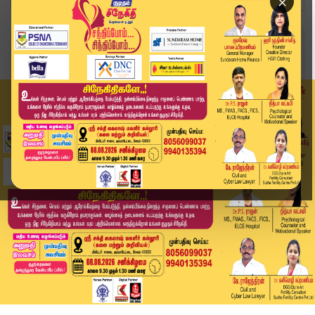
×
Home
இந்தியா
அகமதாபாத் விமான விபத்து: ஐ.நா-வின் உதவியை நிராக...