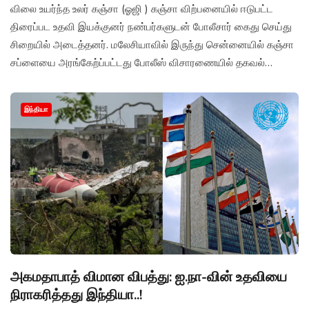
விலை உயர்ந்த உலர் கஞ்சா (ஓஜி ) கஞ்சா விற்பனையில் ஈடுபட்ட
திரைப்பட உதவி இயக்குனர் நண்பர்களுடன் போலீசார் கைது செய்து
சிறையில் அடைத்தனர். மலேசியாவில் இருந்து சென்னையில் கஞ்சா
சப்ளையை அரங்கேற்ப்பட்டது போலீஸ் விசாரணையில் தகவல்
வெளியாகியுள்ளது.
இந்தியா
அகமதாபாத் விமான விபத்து: ஐ.நா-வின் உதவியை
நிராகரித்தது இந்தியா..!