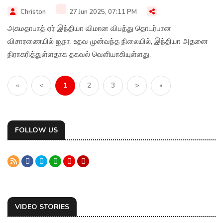
Christon
27 Jun 2025, 07:11 PM
அகமதாபாத் ஏர் இந்தியா விமான விபத்து தொடர்பான
விசாரணையில் ஐ.நா. உதவ முன்வந்த நிலையில், இந்தியா அதனை
நிராகரித்துள்ளதாக தகவல் வெளியாகியுள்ளது.
«
<
1
2
3
>
»
FOLLOW US
VIDEO STORIES