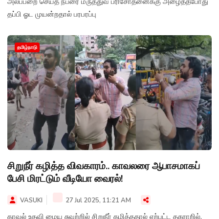
அலப்பறை செய்த நபரை மருத்துவ பரிசோதனைக்கு அழைத்தபோது
தப்பி ஓட முயன்றதால் பரபரப்பு
தமிழ்நாடு
சிறுநீர் கழித்த விவகாரம்.. காவலரை ஆபாசமாகப்
பேசி மிரட்டும் வீடியோ வைரல்!
VASUKI
27 Jul 2025, 11:21 AM
காவல் உதவி மைய சுவற்றில் சிறுநீர் கழித்ததால் ஏற்பட்ட தகராறில்,