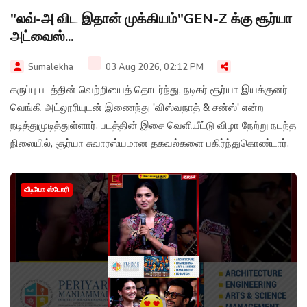
"லவ்-அ விட இதான் முக்கியம்"GEN-Z க்கு சூர்யா
அட்வைஸ்...
Sumalekha
03 Aug 2026, 02:12 PM
கருப்பு படத்தின் வெற்றியைத் தொடர்ந்து, நடிகர் சூர்யா இயக்குனர்
வெங்கி அட்லூரியுடன் இணைந்து 'விஸ்வநாத் & சன்ஸ்' என்ற
நடித்துமுடித்துள்ளார். படத்தின் இசை வெளியீட்டு விழா நேற்று நடந்த
நிலையில், சூர்யா சுவாரஸ்யமான தகவல்களை பகிர்ந்துகொண்டார்.
வீடியோ ஸ்டோரி