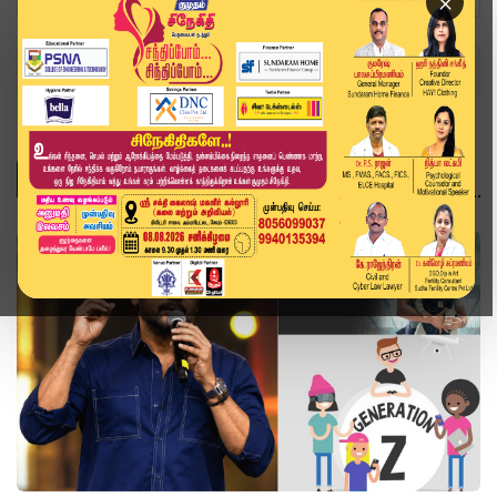
×
Home
Topics
Suriya
SURIYA
சினிமா