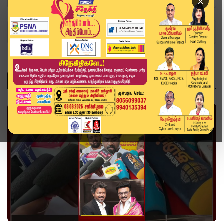
×
Home
Topics
வீடியோ ஸ்டோரி