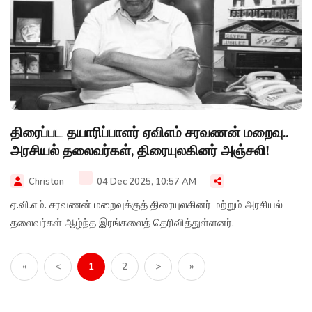
திரைப்பட தயாரிப்பாளர் ஏவிஎம் சரவணன் மறைவு..
அரசியல் தலைவர்கள், திரையுலகினர் அஞ்சலி!
Christon
04 Dec 2025, 10:57 AM
ஏ.வி.எம். சரவணன் மறைவுக்குத் திரையுலகினர் மற்றும் அரசியல்
தலைவர்கள் ஆழ்ந்த இரங்கலைத் தெரிவித்துள்ளனர்.
«
<
1
2
>
»