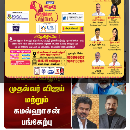
×
Home
Topics
Kamalhaasan
KAMALHAASAN
வீடியோ ஸ்டோரி