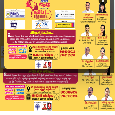
×
Home
வீடியோ ஸ்டோரி
ஒரு சிலருக்கு நாம என்ன பண்ணாலும் புடிக்காது.. 1...