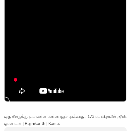
ஒரு சிலருக்கு நாம என்ன பண்ணாலும் புடிக்காது.. 173 பட விழாவில் ரஜினி
ஓபன் டாக் | Rajinikanth | Kamal