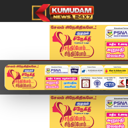
முகப்பு
விளையாட்டு
அண்மை
தமிழ்நாட
Home
வீடியோ ஸ்டோரி
"திமுகவிற்கு ஏன் வாக்கள