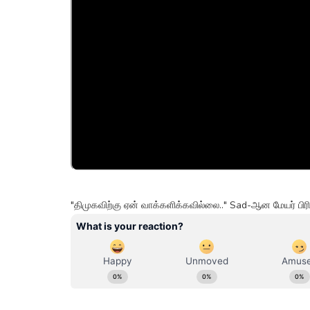
"திமுகவிற்கு ஏன் வாக்களிக்கவில்லை.." Sad-ஆன மேயர் பி