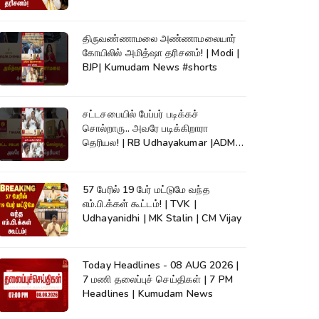
திருவண்ணாமலை அண்ணாமலையார்
கோயிலில் அமித்ஷா தரிசனம்! | Modi |
BJP| Kumudam News #shorts
சட்டசபையில் பேப்பர் படிக்கச்
சொல்றாரு.. அவரே படிக்கிறாரா
தெரியல! | RB Udhayakumar |ADMK|
EPS #shorts
57 பேரில் 19 பேர் மட்டுமே வந்த
எம்.பி.க்கள் கூட்டம்! | TVK |
Udhayanidhi | MK Stalin | CM Vijay
Today Headlines - 08 AUG 2026 |
7 மணி தலைப்புச் செய்திகள் | 7 PM
Headlines | Kumudam News