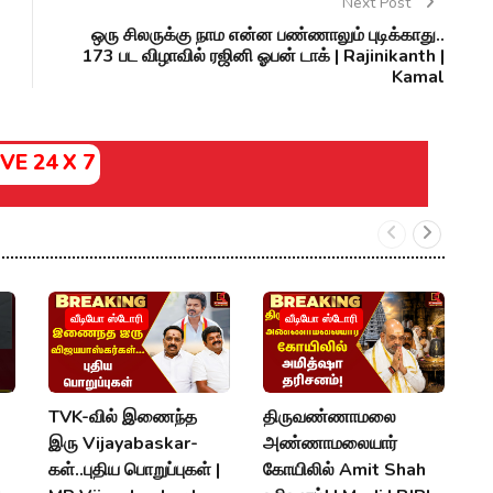
Next Post
ஒரு சிலருக்கு நாம என்ன பண்ணாலும் புடிக்காது..
173 பட விழாவில் ரஜினி ஓபன் டாக் | Rajinikanth |
Kamal
IVE 24 X 7
வீடியோ ஸ்டோரி
வீடியோ ஸ்டோரி
TVK-வில் இணைந்த
திருவண்ணாமலை
57
இரு Vijayabaskar-
அண்ணாமலையார்
மட
கள்..புதிய பொறுப்புகள் |
கோயிலில் Amit Shah
கூ