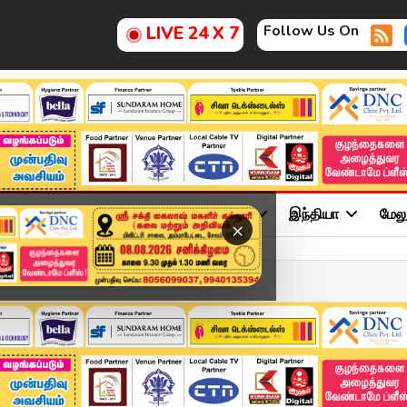
Follow Us On
LIVE 24 X 7
ு
சினிமா
அரசியல்
விளையாட்டு
இந்தியா
மேல
×
ிக்கவில்லை.." Sad-ஆன மேய...