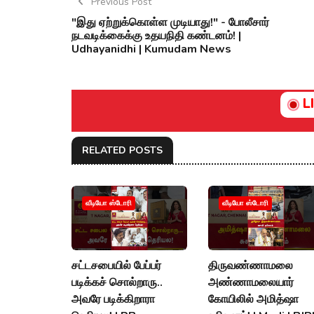
Previous Post
"இது ஏற்றுக்கொள்ள முடியாது!" - போலீசார்
நடவடிக்கைக்கு உதயநிதி கண்டனம்! |
Udhayanidhi | Kumudam News
L
RELATED POSTS
வீடியோ ஸ்டோரி
வீடியோ ஸ்டோரி
சட்டசபையில் பேப்பர்
திருவண்ணாமலை
படிக்கச் சொல்றாரு..
அண்ணாமலையார்
அவரே படிக்கிறாரா
கோயிலில் அமித்ஷா