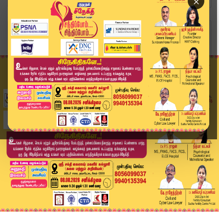
×
Home
வீடியோ ஸ்டோரி
வாயு கசிவு விவகாரத்தில் அதிர்ச்சி.. சிகிச்சை பல...