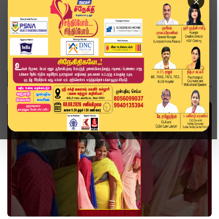
×
Home
Topics
வீடியோ ஸ்டோரி