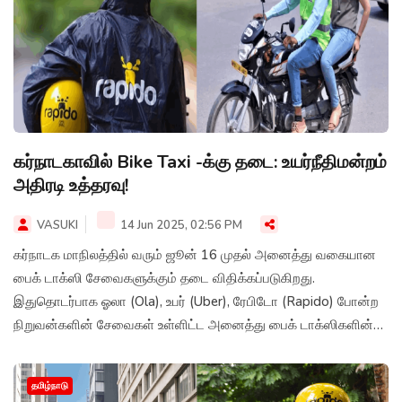
கர்நாடகாவில் Bike Taxi -க்கு தடை: உயர்நீதிமன்றம்
அதிரடி உத்தரவு!
VASUKI
14 Jun 2025, 02:56 PM
கர்நாடக மாநிலத்தில் வரும் ஜூன் 16 முதல் அனைத்து வகையான
பைக் டாக்ஸி சேவைகளுக்கும் தடை விதிக்கப்படுகிறது.
இதுதொடர்பாக ஓலா (Ola), உபர் (Uber), ரேபிடோ (Rapido) போன்ற
நிறுவன்களின் சேவைகள் உள்ளிட்ட அனைத்து பைக் டாக்ஸிகளின்
சேவைகள் முற்றிலும் நிறுத்தப்படுகின்றன.
தமிழ்நாடு