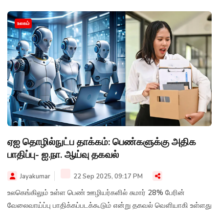
உலகம்
ஏஐ தொழில்நுட்ப தாக்கம்: பெண்களுக்கு அதிக
பாதிப்பு- ஐ.நா. ஆய்வு தகவல்
Jayakumar
22 Sep 2025, 09:17 PM
உலகெங்கிலும் உள்ள பெண் ஊழியர்களில் சுமார் 28% பேரின்
வேலைவாய்ப்பு பாதிக்கப்படக்கூடும் என்று தகவல் வெளியாகி உள்ளது