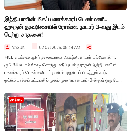
இந்தியாவின் மிகப் பணக்காரப் பெண்மணி...
ஹுருன் தரவரிசையில் ரோஷ்னி நாடார் 3-வது இடம்
பெற்று சாதனை!
VASUKI
02 Oct 2025, 08:44 AM
HCL டெக்னாலஜிஸ் தலைவரான ரோஷ்னி நாடார் மல்ஹோத்ரா,
ரூ.2.84 லட்சம் கோடி சொத்து மதிப்புடன் ஹுருன் இந்தியாவின்
பணக்காரப் பெண்மணி பட்டியலில் முதலிடம் பிடித்துள்ளார்.
ஒட்டுமொத்தப் பட்டியலில் முதல் முறையாக டாப்-3-க்குள் ஒரு பெண்
இடம் பெற்றிருப்பது இதுவே முதல் முறை ஆகும்.
தமிழ்நாடு