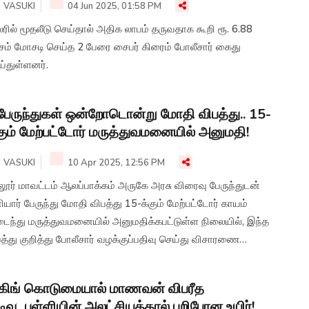
VASUKI
04 Jun 2025, 01:58 PM
் அதிக லாபம் தருவதாக கூறி ரூ. 6.88
்சம் மோசடி செய்த 2 பேரை சைபர் கிரைம் போலீசார் கைது
்துள்ளனர்.
பேருந்துகள் ஒன்றோடொன்று மோதி விபத்து.. 15-
கும் மேற்பட்டோர் மருத்துவமனையில் அனுமதி!
VASUKI
10 Apr 2025, 12:56 PM
ூர் மாவட்டம் ஆலப்பாக்கம் அருகே அரசு விரைவு பேருந்துடன்
யார் பேருந்து மோதி விபத்து 15-க்கும் மேற்பட்டோர் காயம்
ைந்து மருத்துவமனையில் அனுமதிக்கபட்டுள்ள நிலையில், இந்த
த்து குறித்து போலீசார் வழக்குப்பதிவு செய்து விசாரணை
ற்கொண்டு வருகின்றனர்.
கிங் கொடுமையால் மாணவன் விபரீத
டிவு...பள்ளியின் அலட்சியத்தால் பறிபோன உயிர்!