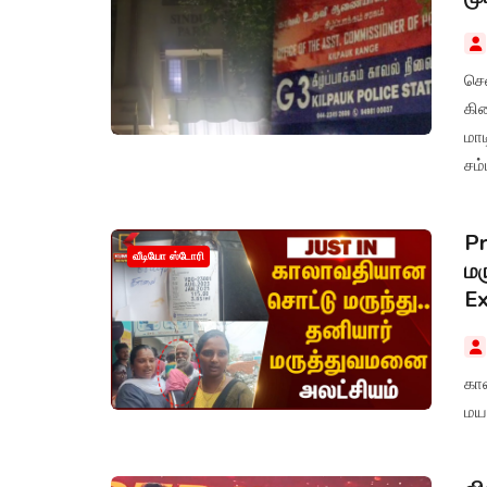
செ
கி
மாடியில
சம
Pr
வீடியோ ஸ்டோரி
மர
Ex
கா
மய