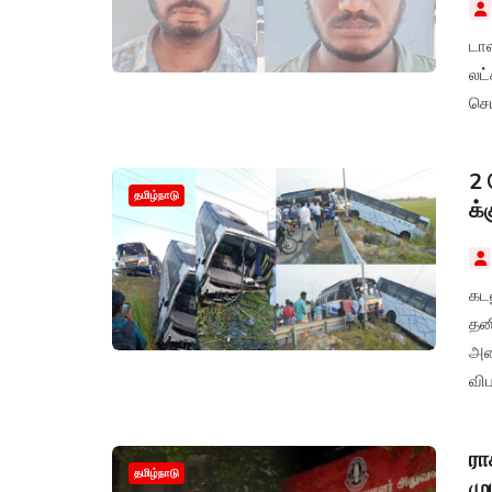
டாலரில் மூதலீடு செய்தால
லட
செய
2 
தமிழ்நாடு
க்
கடல
தனி
அட
விப
மே
ரா
தமிழ்நாடு
மு