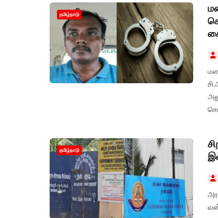
மன
தமிழ்நாடு
செ
கை
மன
சி.
அல
செய
சி
தமிழ்நாடு
இல
அரச
வன