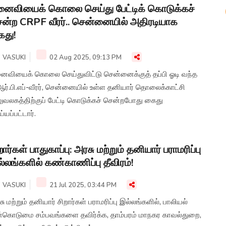
ைவியைக் கொலை செய்து பேட்டிக் கொடுக்கச்
ன்ற CRPF வீரர்.. சென்னையில் அதிரடியாக
து!
VASUKI
02 Aug 2025, 09:13 PM
ைவியைக் கொலை செய்துவிட்டு சென்னைக்குத் தப்பி ஓடி வந்த
ஆர்.பி.எப்-வீரர், சென்னையில் உள்ள தனியார் தொலைக்காட்சி
ுவலகத்திற்குப் பேட்டி கொடுக்கச் சென்றபோது கைது
்யப்பட்டார்.
றார்கள் பாதுகாப்பு: அரசு மற்றும் தனியார் பராமரிப்பு
்லங்களில் கண்காணிப்பு தீவிரம்!
VASUKI
21 Jul 2025, 03:44 PM
ு மற்றும் தனியார் சிறார்கள் பராமரிப்பு இல்லங்களில், பாலியல்
்கொடுமை சம்பவங்களை தவிர்க்க, தாம்பரம் மாநகர காவல்துறை,