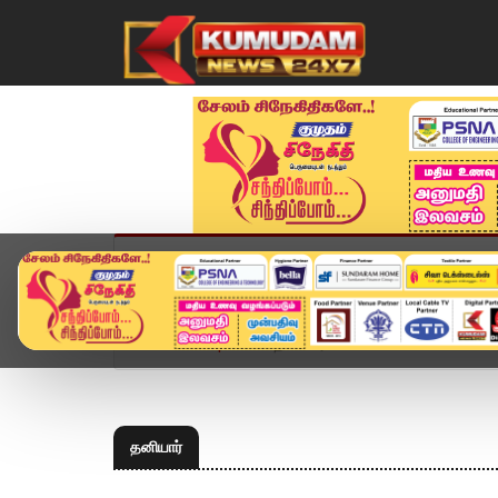
முகப்பு
விளையாட்டு
அண்மை
தமிழ்நாட
Home
Topics
தனியார்
தனியார்