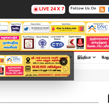
Follow Us On
LIVE 24 X 7
ு
சினிமா
அரசியல்
விளையாட்டு
இந்தியா
மேல
×