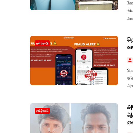
கோ
விவ
மே
கு
தொ
தமிழ்நாடு
வங
பிர
ஈடு
அள
அம
தமிழ்நாடு
ஆச
க