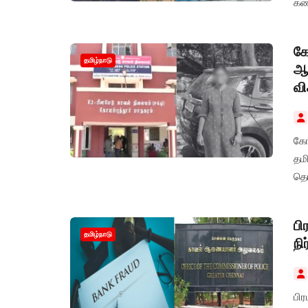
கண்
கோ
தமிழ்நாடு
ஆத
வ
கோ
தம
தொ
பி
தமிழ்நாடு
நி
பிரபல தனியார்