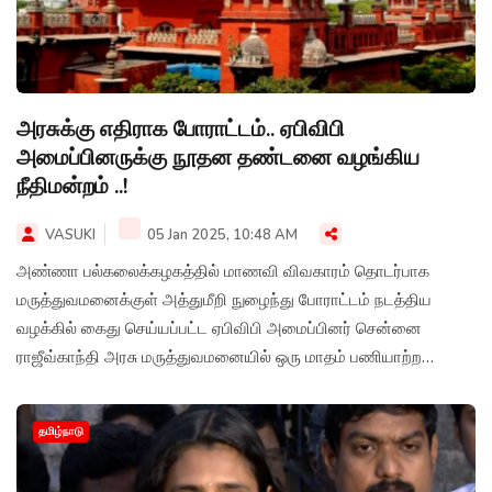
அரசுக்கு எதிராக போராட்டம்.. ஏபிவிபி
அமைப்பினருக்கு நூதன தண்டனை வழங்கிய
நீதிமன்றம் ..!
VASUKI
05 Jan 2025, 10:48 AM
அண்ணா பல்கலைக்கழகத்தில் மாணவி விவகாரம் தொடர்பாக
மருத்துவமனைக்குள் அத்துமீறி நுழைந்து போராட்டம் நடத்திய
வழக்கில் கைது செய்யப்பட்ட ஏபிவிபி அமைப்பினர் சென்னை
ராஜீவ்காந்தி அரசு மருத்துவமனையில் ஒரு மாதம் பணியாற்ற
சென்னை முதன்மை அமர்வு நீதிமன்றம் உத்தரவு
தமிழ்நாடு