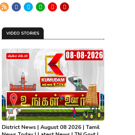
VIDEO STORIES
வீடியோ ஸ்டோரி
District News | August 08 2026 | Tamil
News Today | Latest News | TN Govt |