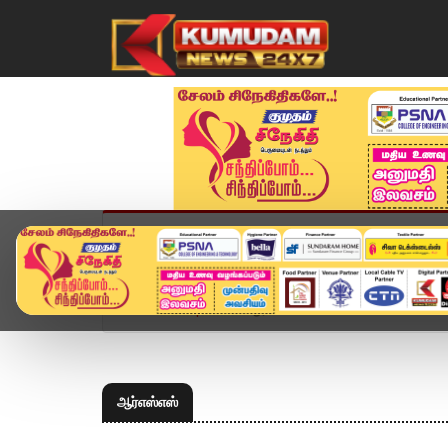
முகப்பு
விளையாட்டு
அண்மை
தமிழ்நாட
Home
Topics
ஆர்எஸ்எஸ்
ஆர்எஸ்எஸ்