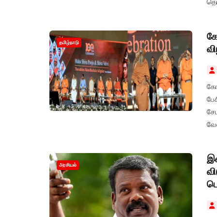
தெர
கோ
தமிழ்நாடு
வி
கோவ
பே
சேம
வேண
முன
இச
அரசியல்
வி
பெ