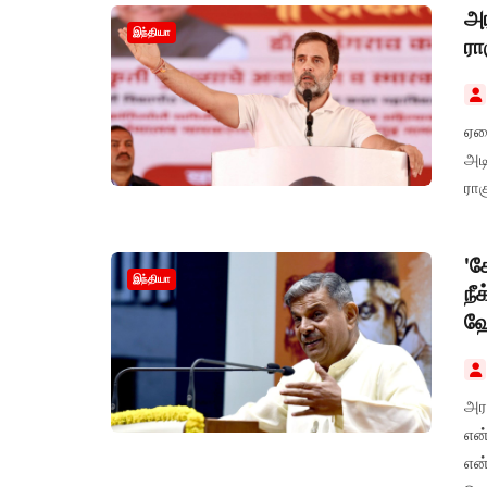
அர
இந்தியா
ரா
ஏழ
அடி
ராக
'ச
இந்தியா
நீ
ஹ
அரச
என்
என