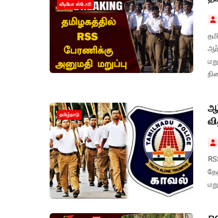
வீடியோ ஸ்டோரி
தம
ஆர
மற
நி
தகவ
ஆர
தமிழ்நாடு
வி
RSS
தே
மறு