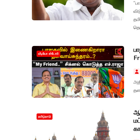
“ப
விட
தமி
தெர
பா
வீடியோ ஸ்டோரி
Fr
அதி
தள
ஆர
தமிழ்நாடு
மட
கா