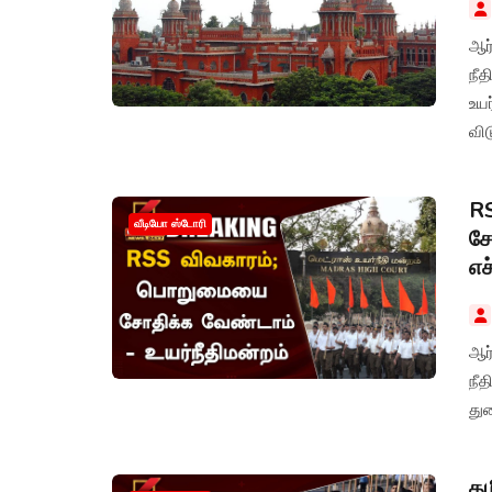
ஆர்
நீ
உயர
வி
RS
வீடியோ ஸ்டோரி
சோ
எச
ஆர்
நீ
துற
தம