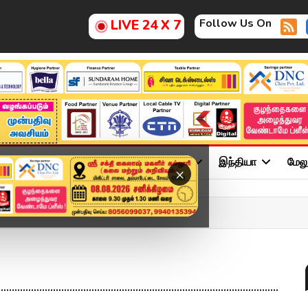
Follow Us On
LIVE 24 X 7
ு
சினிமா
அரசியல்
விளையாட்டு
இந்தியா
மேல
×