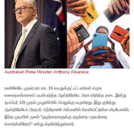
Australian Prime Minister Anthony Albanese
உலகிலேயே முதல் நாடாக, 16 வயதுக்குட்பட்டவர்கள் சமூக
வலைதளங்களைப் பயன்படுத்த ஆஸ்திரேலிய அரசு விதித்த தடை இன்று
(டிசம்பர் 10) முதல் முழுவீச்சில் அமலுக்கு வருகிறது. இது குறித்து
ஆஸ்திரேலியப் பிரதமர் அந்தோணி அல்பானீஸ் வெளியிட்டுள்ள வீடியோவில்,
இந்த முடிவின் மூலம் "குழந்தைகளுக்கு குழந்தை பருவத்தை
கொடுக்கிறோம்" என்று தெரிவித்துள்ளார்.