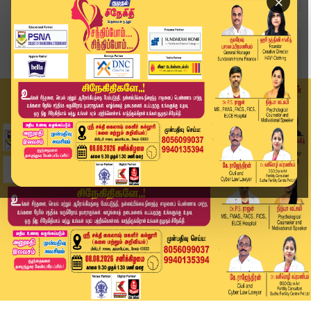
×
Home
உலகம்
சமூக வலைதளத் தடை: "குழந்தைகளுக்கு குழந்தை பருவத...