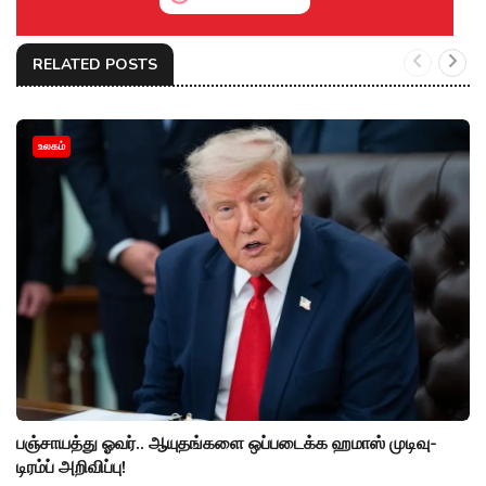
RELATED POSTS
உலகம்
பஞ்சாயத்து ஓவர்.. ஆயுதங்களை ஒப்படைக்க ஹமாஸ் முடிவு-
டிரம்ப் அறிவிப்பு!