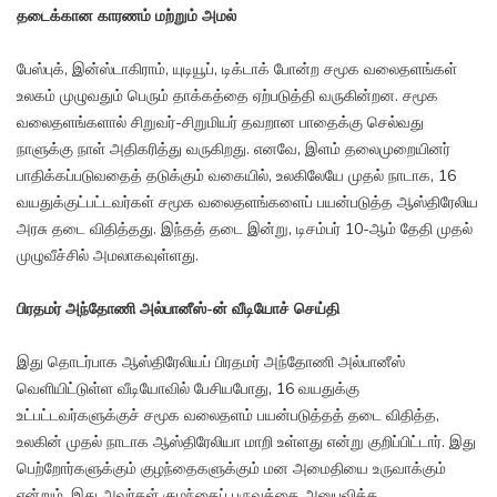
தடைக்கான காரணம் மற்றும் அமல்
பேஸ்புக், இன்ஸ்டாகிராம், யுடியூப், டிக்டாக் போன்ற சமூக வலைதளங்கள்
உலகம் முழுவதும் பெரும் தாக்கத்தை ஏற்படுத்தி வருகின்றன. சமூக
வலைதளங்களால் சிறுவர்-சிறுமியர் தவறான பாதைக்கு செல்வது
நாளுக்கு நாள் அதிகரித்து வருகிறது. எனவே, இளம் தலைமுறையினர்
பாதிக்கப்படுவதைத் தடுக்கும் வகையில், உலகிலேயே முதல் நாடாக, 16
வயதுக்குட்பட்டவர்கள் சமூக வலைதளங்களைப் பயன்படுத்த ஆஸ்திரேலிய
அரசு தடை விதித்தது. இந்தத் தடை இன்று, டிசம்பர் 10-ஆம் தேதி முதல்
முழுவீச்சில் அமலாகவுள்ளது.
பிரதமர் அந்தோணி அல்பானீஸ்-ன் வீடியோச் செய்தி
இது தொடர்பாக ஆஸ்திரேலியப் பிரதமர் அந்தோணி அல்பானீஸ்
வெளியிட்டுள்ள வீடியோவில் பேசியபோது, 16 வயதுக்கு
உட்பட்டவர்களுக்குச் சமூக வலைதளம் பயன்படுத்தத் தடை விதித்த,
உலகின் முதல் நாடாக ஆஸ்திரேலியா மாறி உள்ளது என்று குறிப்பிட்டார். இது
பெற்றோர்களுக்கும் குழந்தைகளுக்கும் மன அமைதியை உருவாக்கும்
என்றும், இது அவர்கள் குழந்தைப் பருவத்தை அனுபவிக்க