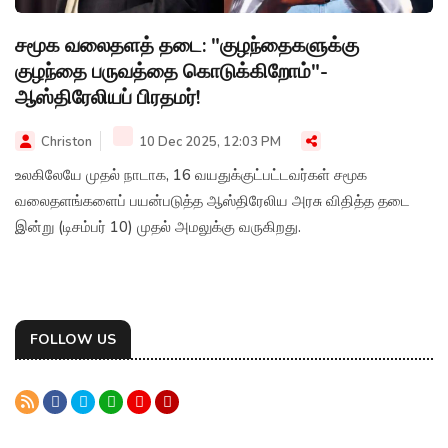
சமூக வலைதளத் தடை: "குழந்தைகளுக்கு
குழந்தை பருவத்தை கொடுக்கிறோம்"-
ஆஸ்திரேலியப் பிரதமர்!
Christon
10 Dec 2025, 12:03 PM
உலகிலேயே முதல் நாடாக, 16 வயதுக்குட்பட்டவர்கள் சமூக
வலைதளங்களைப் பயன்படுத்த ஆஸ்திரேலிய அரசு விதித்த தடை
இன்று (டிசம்பர் 10) முதல் அமலுக்கு வருகிறது.
FOLLOW US