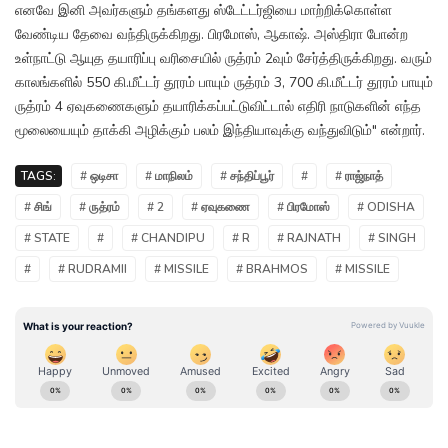
எனவே இனி அவர்களும் தங்களது ஸ்டேட்டர்ஜியை மாற்றிக்கொள்ள
வேண்டிய தேவை வந்திருக்கிறது. பிரமோஸ், ஆகாஷ். அஸ்திரா போன்ற
உள்நாட்டு ஆயுத தயாரிப்பு வரிசையில் ருத்ரம் 2வும் சேர்த்திருக்கிறது. வரும்
காலங்களில் 550 கி.மீட்டர் தூரம் பாயும் ருத்ரம் 3, 700 கி.மீட்டர் தூரம் பாயும்
ருத்ரம் 4 ஏவுகணைகளும் தயாரிக்கப்பட்டுவிட்டால் எதிரி நாடுகளின் எந்த
மூலையையும் தாக்கி அழிக்கும் பலம் இந்தியாவுக்கு வந்துவிடும்" என்றார்.
TAGS:
# ஒடிசா
# மாநிலம்
# சந்திப்பூர்
#
# ராஜ்நாத்
# சிங்
# ருத்ரம்
# 2
# ஏவுகணை
# பிரமோஸ்
# ODISHA
# STATE
#
# CHANDIPU
# R
# RAJNATH
# SINGH
#
# RUDRAMII
# MISSILE
# BRAHMOS
# MISSILE