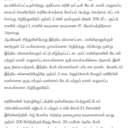
தயாரிக்கப்பட்டிருக்கிறது. குறிப்பாக எதிரி நாட்டின் ரேடார். வான் பாதுகாப்பு
மையம் வெளியிடும் கதிரியக்கத்தை மோப்பம் பிடித்து அவற்றை அட்டாக்
செய்து அழித்துவிடும் ருத்ரம் 2 வின் தாக்குதல் திறன் 300 மீட்ட சூப்பர்
சானிக் மற்றும் ர் சானில் ஏவுகளை ஏவுகணை சீட் நோக்கத்திற்காக
அதாவது
ஆபரேஷன் சிந்தூரின்போது இந்திய விமானப்படை பாகிஸ்தானுக்குள்
ஊடுருவி 12 பயங்கரவாத முகாம்களை அழித்தது. அப்போது மூன்று
இந்திய விமானங்களும் சுட்டு வீழ்த்தப்பட்டன. நாம் பாகிஸ்தானின் ரேடான்
மற்றும் வான் பாதுகாப்பு மையங்களை குறி வைக்கவில்லை ஆனால், இனி
ஒரு நிலை வந்தால், இந்திய போர் விமானங்கள் பார்டரை தாண்ட வேண்டாம்
இந்திய எல்லையிலிருந்தே ருத்ரம் 2 வை அனுப்பினால் போதும் எதிரியின்
கண்களை குருடாக்கும் வண்ணம் ரேடார் மற்றும் வான் பாதுகாப்பு
மையங்களை அழித்துவிடும்.
எதிரிகளின் தொழில்நுட்பத்தில் தன்னிறைவு பெற்றுவிட்டோம்
அமெரிக்காவின் எஜியம் ம் மற்றும் எ வில் கோச்31 சீனாவின்
இங்கிலாந்தின் அழ் போன்ற அடுத்த தலைமுறை ஏவுகணைகள் நமது
ருத்ரம் 200 சேர்ந்திருக்கிறது கோய் 30, ரஃபேல் ஆகிய போர்