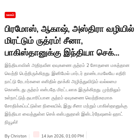
உலகம்
பிரமோஸ், ஆகாஷ், அஸ்திரா வழியில்
மிரட்டும் ருத்ரம்! சீனா,
பாகிஸ்தானுக்கு இந்தியா செக்...
இந்தியாவின் அதிநவீன ஏவுகணை ருத்ரம் 2 சோதனை மகத்தான
வெற்றி பெற்றிருக்கிறது. இனிமேல் பார்டர் தாண்டாமலேயே எதிரி
நாட்டு ரேடார்களை எளிதில் தாக்கி அழித்துவிடும் வல்லமை
கொண்டது ருத்ரம் என்பதே மிரட்டலாக இருக்கிறது. முற்றிலும்
உள்நாட்டுத் தயாரிப்பான ருத்ரம் ஏவுகணை வெற்றிகரமாக
சோதிக்கப்பட்டுள்ள நிலையில், இது சீனா மற்றும் பாகிஸ்தானுக்கு
இந்தியா வைத்துள்ள செக் என்பதுதான் இன்டர்நேஷனல் ஹாட்
நியூஸ்!
By
Christon
14 Jun 2026, 01:00 PM