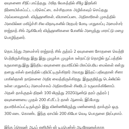
ஏவுகணை சீறிப் பாய்ந்தது. அதே வேகத்தில் கீழே இறங்கி
நிர்ணயிக்கப்பட்ட டார்கெட்டை கச்சிதமாக அழிக்கவும் செய்தது
அவ்வளவுதான். விஞ்ஞானிகள், விமானப்படை அதிகாரிகள் முகத்தில்
அளவில்லா மகிழ்ச்சி சில விநாடிகளில் பிரதமர் மோடி பாதுகாப்பு அமைச்சர்
ராஜ்நாத் சிங் ஆகியோர் விஞ்ஞானிகளை போனில் அழைந்து பாராட்டு மழை
பொழிந்தனர்.
தொடர்ந்து அமைச்சர் ராஜ்நாத் சிங் ருத்ரம் 2 ஏவுகணை சோதனை வெற்றி
பெற்றிருக்கிறது இது இது முழுக்க முழுக்க உள்நாட்டு தொழில் நுட்பத்தில்
உருவானது.இது இந்திய ஏவுகணை தயாரிப்பில் மிகப்பெரிய மைல்கள் என்று
தனது எக்ஸ் தளத்தில் பதியிட்டிருக்கிறார் அவரது இந்தப் பதிவுதான் சீனா
பாகிஸ்தான் நாடுகளை அதிர வைத்திருக்கிறது. இதுகுறித்து டெல்லியில்
உள்ள பாதுகாப்பு அமைச்சகம் அதிகாரிகள் சிலரிடம் உருவாக்கினோம்.
அதன் தாக்குதல் திறன் 100 லிருந்து 2020ஆண்டு தரம் ருத்ரம் |
ஏவுகணையை முதல் 200 கீ.மீட்டர் தான் ஆனால், இப்போது
தயாரிக்கப்பட்டிருக்கும் இது விண்ணிலிருந்து மண்ணைத் தாக்கும் ஒரு
300 எடை கொண்ட இந்த ஏசயில் 200 கியோ வெடி பொருளை நிரப்புகாம்.
இந்த ப்ரெஷன் ஆஃப் எனிமீஸ் ஏர் டிஃபென்ஸ் ஆபரேஷனுக்காக