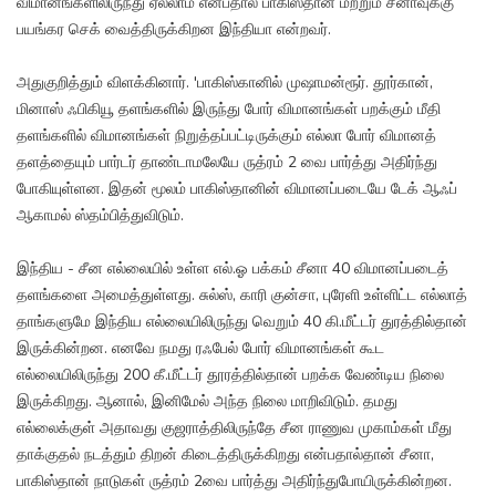
விமானங்களிலிருந்து ஏலலாம் என்பதால் பாகிஸ்தான் மற்றும் சீனாவுக்கு
பயங்கர செக் வைத்திருக்கிறன இந்தியா என்றவர்.
அதுகுறித்தும் விளக்கினார். 'பாகிஸ்கானில் முஷாமன்ரூர். தூர்கான்,
மினாஸ் ஃபிகியூ தளங்களில் இருந்து போர் விமானங்கள் பறக்கும் மீதி
தளங்களில் விமானங்கள் நிறுத்தப்பட்டிருக்கும் எல்லா போர் விமானத்
தளத்தையும் பார்டர் தாண்டாமலேயே ருத்ரம் 2 வை பார்த்து அதிர்ந்து
போகியுள்ளன. இதன் மூலம் பாகிஸ்தானின் விமானப்படையே டேக் ஆஃப்
ஆகாமல் ஸ்தம்பித்துவிடும்.
இந்திய - சீன எல்லையில் உள்ள எல்.ஓ பக்கம் சீனா 40 விமானப்படைத்
தளங்களை அமைத்துள்ளது. சுல்ஸ், காரி குன்சா, புரேளி உள்ளிட்ட எல்லாத்
தாங்களுமே இந்திய எல்லையிலிருந்து வெறும் 40 கி.மீட்டர் துரத்தில்தான்
இருக்கின்றன. எனவே நமது ரஃபேல் போர் விமானங்கள் கூட
எல்லையிலிருந்து 200 கீ.மீட்டர் தூரத்தில்தான் பறக்க வேண்டிய நிலை
இருக்கிறது. ஆனால், இனிமேல் அந்த நிலை மாறிவிடும். தமது
எல்லைக்குள் அதாவது குஜராத்திலிருந்தே சீன ராணுவ முகாம்கள் மீது
தாக்குதல் நடத்தும் திறன் கிடைத்திருக்கிறது என்பதால்தான் சீனா,
பாகிஸ்தான் நாடுகள் ருத்ரம் 2வை பார்த்து அதிர்ந்துபோயிருக்கின்றன.