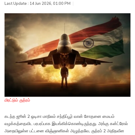
Last Update : 14 Jun 2026, 01:00 PM
மிரட்டும் ருத்ரம்
கடந்த ஜூன் 2 ஒடிசா மாநிலம் சந்திப்பூர் வான் சோதனை மையம்
வழக்கத்தைவிட பரபரப்பாக இயங்கிக்கொண்டிருந்தது. அங்கு கன்ட்ரோல்
அறையிலுள்ள பட்டனை விஞ்ஞானிகள் அழுத்தவே, ருத்ரம் 2 அதிநவீன