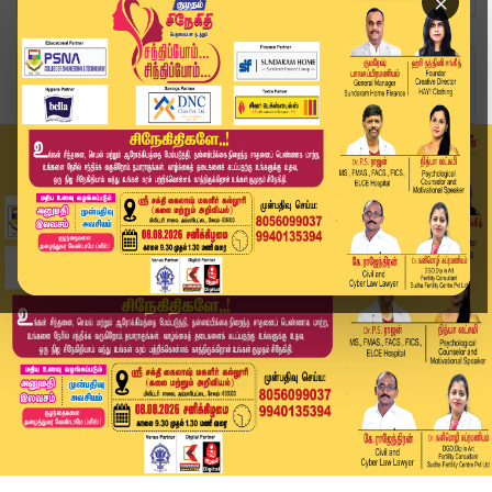
×
Home
உலகம்
பிரமோஸ், ஆகாஷ், அஸ்திரா வழியில் மிரட்டும் ருத்ர...