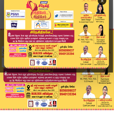
×
Home
உலகம்
"யாரிடமும் கெஞ்ச வேண்டிய அவசியமில்லை" - டிரம்ப்...