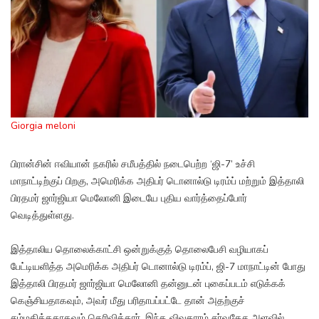
Giorgia meloni
பிரான்சின் ஈவியான் நகரில் சமீபத்தில் நடைபெற்ற ‘ஜி-7’ உச்சி
மாநாட்டிற்குப் பிறகு, அமெரிக்க அதிபர் டொனால்டு டிரம்ப் மற்றும் இத்தாலி
பிரதமர் ஜார்ஜியா மெலோனி இடையே புதிய வார்த்தைப்போர்
வெடித்துள்ளது.
இத்தாலிய தொலைக்காட்சி ஒன்றுக்குத் தொலைபேசி வழியாகப்
பேட்டியளித்த அமெரிக்க அதிபர் டொனால்டு டிரம்ப், ஜி-7 மாநாட்டின் போது
இத்தாலி பிரதமர் ஜார்ஜியா மெலோனி தன்னுடன் புகைப்படம் எடுக்கக்
கெஞ்சியதாகவும், அவர் மீது பரிதாபப்பட்டே தான் அதற்குச்
சம்மதித்ததாகவும் தெரிவித்தார். இந்த விவகாரம் சர்வதேச அளவில்