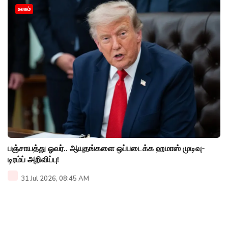
உலகம்
பஞ்சாயத்து ஓவர்.. ஆயுதங்களை ஒப்படைக்க ஹமாஸ் முடிவு-
டிரம்ப் அறிவிப்பு!
31 Jul 2026, 08:45 AM