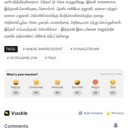
புண்படுத்தியுள்ளதாக அந்நாட்டு அரசு கருதுகிறது. இதன் காரணமாக,
இத்தாலி வெளியுறவு அமைச்சர் ஆண்டானியோ தஜானி, நாளை மற்றும்
நாளை மறுநாள் அமெரிக்காவிற்கு மேற்கொள்ளவிருந்த தனது
அதிகாரப்பூர்வ அரசு முறைப் பயணத்தை அதிரடியாக ரத்து செய்துள்ளார்.
இந்தச் சம்பவத்தால் அமெரிக்கா - இத்தாலி இடையிலான ராஜதந்திர
உறவில் தற்காலிகப் விரிசல் ஏற்பட்டுள்ளது.
TAGS:
# AMERICANPRESIDENT
# DONALDTRUMP
# GIORGIAMELONI
# ITALY