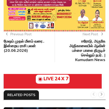
Previous Post
Next Post
மேஷம் முதல் மீனம் வரை..
ஈரோடு, அருகே
இன்றைய ராசி பலன்
அதிகாலையில் ஆவின்
(20.06.2026)
பச்சை பாலை திருடிச்
செல்லும் நபர்.. |
Kumudam News
LIVE 24 X 7
RELATED POSTS