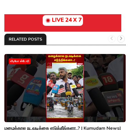
LIVE 24 X 7
RELATED POSTS
வீடியோ ஸ்டோரி
மழைக்கால நடவடிக்கை எடுத்தீங்களா..? | Kumudam News|