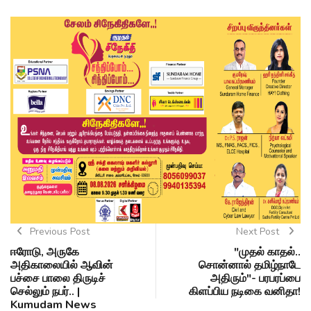
Previous Post
Next Post
ஈரோடு, அருகே
"முதல் காதல்..
அதிகாலையில் ஆவின்
சொன்னால் தமிழ்நாடே
பச்சை பாலை திருடிச்
அதிரும்"- பரபரப்பை
செல்லும் நபர்.. |
கிளப்பிய நடிகை வனிதா!
Kumudam News