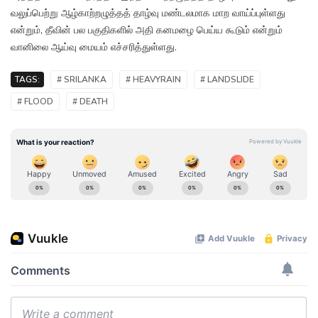
வலுப்பெற்று ஆழ்காற்றழுத்தத் தாழ்வு மண்டலமாக மாற வாய்ப்புள்ளது
என்றும், தீவின் பல பகுதிகளில் அதி கனமழை பெய்ய கூடும் என்றும்
வானிலை ஆய்வு மையம் எச்சரித்துள்ளது.
TAGS:
# SRILANKA
# HEAVYRAIN
# LANDSLIDE
# FLOOD
# DEATH