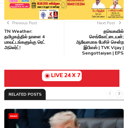
Previous Post
Next Post
TN Weather:
தவெகவில்
தமிழகத்தில் நாளை 4
செங்கோட்டையன்;
மாவட்டங்களுக்கு ரெட்
ஆவேசமாக பேசிச் சென்ற
அலெர்ட்!
இபிஎஸ் | TVK Vijay |
Sengottaiyan | EPS
LIVE 24 X 7
RELATED POSTS
உலகம்