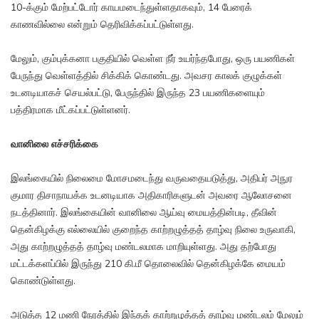
10-க்கும் மேற்பட்டோர் காயமடைந்துள்ளதாகவும், 14 பேரைக்
காணவில்லை என்றும் தெரிவிக்கப்பட்டுள்ளது.
மேலும், கும்புக்கனா பகுதியில் வெள்ள நீர் உயர்ந்தபோது, ஒரு பயணிகள்
பேருந்து வெள்ளத்தில் சிக்கிக் கொண்டது. அவசர காலக் குழுக்கள்
உடனடியாகச் செயல்பட்டு, பேருந்தில் இருந்த 23 பயணிகளையும்
பத்திரமாக மீட்கப்பட்டுள்ளனர்.
வானிலை எச்சரிக்கை
இலங்கையில் நிலைமை மோசமடைந்து வருவதையடுத்து, அதிபர் அநுர
குமார திசாநாயக்க உடனடியாக அதிகாரிகளுடன் அவரை ஆலோசனை
நடத்தினார். இலங்கையின் வானிலை ஆய்வு மையத்தின்படி, தீவின்
தென்கிழக்கு எல்லையில் குறைந்த காற்றழுத்தத் தாழ்வு நிலை உருவாகி,
அது காற்றழுத்தத் தாழ்வு மண்டலமாக மாறியுள்ளது. அது தற்போது
மட்டக்களப்பில் இருந்து 210 கி.மீ தொலைவில் தென்கிழக்கே மையம்
கொண்டுள்ளது.
அடுத்த 12 மணி நேரத்தில் இந்தக் காற்றழுத்தத் தாழ்வு மண்டலம் மேலும்