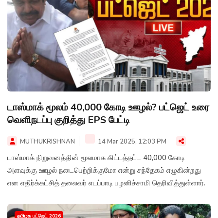
டாஸ்மாக் மூலம் 40,000 கோடி ஊழல்? பட்ஜெட் உரை
வெளிநடப்பு குறித்து EPS பேட்டி
MUTHUKRISHNAN
14 Mar 2025, 12:03 PM
டாஸ்மாக் நிறுவனத்தின் மூலமாக கிட்டத்தட்ட 40,000 கோடி
அளவுக்கு ஊழல் நடைபெற்றிக்குமோ என்று சந்தேகம் எழுகின்றது
என எதிர்க்கட்சித் தலைவர் எடப்பாடி பழனிச்சாமி தெரிவித்துள்ளார்.
தமிழக பட்ஜெட் 2026