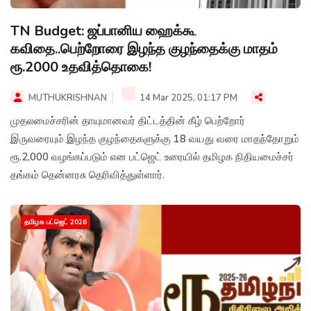
TN Budget: ஜப்பானிய ஹைக்கூ
கவிதை..பெற்றோரை இழந்த குழந்தைக்கு மாதம்
ரூ.2000 உதவித்தொகை!
MUTHUKRISHNAN
14 Mar 2025, 01:17 PM
முதலமைச்சரின் தாயுமானவர் திட்டத்தின் கீழ் பெற்றோர்
இருவரையும் இழந்த குழந்தைகளுக்கு 18 வயது வரை மாதந்தோறும்
ரூ.2,000 வழங்கப்படும் என பட்ஜெட் உரையில் தமிழக நிதியமைச்சர்
தங்கம் தென்னரசு தெரிவித்துள்ளார்.
தமிழக பட்ஜெட் 2026