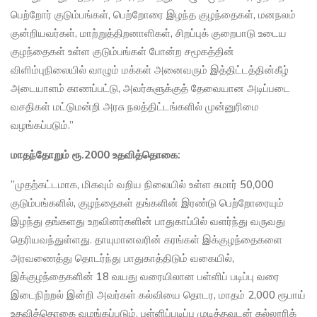
பெற்றோர் குடும்பங்கள், பெற்றோரை இழந்த குழந்தைகள், மனநலம்
குன்றியவர்கள், மாற்றுத்திறனாளிகள், சிறப்புக் குறைபாடு உடைய
குழந்தைகள் உள்ள குடும்பங்கள் போன்ற சமூகத்தின்
விளிம்புநிலையில் வாழும் மக்கள் அனைவரும் இத்திட்டத்தின்கீழ்
அடையாளம் காணப்பட்டு, அவர்களுக்குத் தேவையான அடிப்படை
வசதிகள் மட்டுமன்றி அரசு நலத்திட்டங்களில் முன்னுரிமை
வழங்கப்படும்.”
மாதந்தோறும் ரூ.2000 உதவித்தொகை:
”முதற்கட்டமாக, மிகவும் வறிய நிலையில் உள்ள சுமார் 50,000
குடும்பங்களில், குழந்தைகள் தங்களின் இரண்டு பெற்றோரையும்
இழந்து தங்களது உறவினர்களின் பாதுகாப்பில் வளர்ந்து வருவது
தெரியவந்துள்ளது. தாயுமானவரின் கரங்கள் இக்குழந்தைகளை
அரவணைத்து தொடர்ந்து பாதுகாத்திடும் வகையில்,
இக்குழந்தைகளின் 18 வயது வரையிலான பள்ளிப் படிப்பு வரை
இடைநிற்றல் இன்றி அவர்கள் கல்வியை தொடர, மாதம் 2,000 ரூபாய்
உதவித்தொகை வழங்கப்படும். பள்ளிப்படிப்பு முடித்தவுடன் கல்லூரிக்