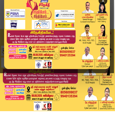
×
Home
தமிழக பட்ஜெட் 2026
TN Budget: ஜப்பானிய ஹைக்கூ கவிதை..பெற்றோரை இழந்...