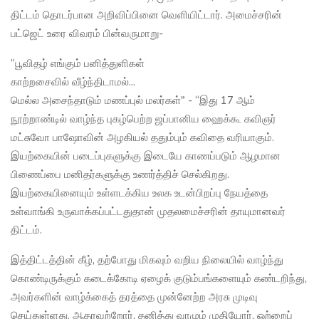
திட்டம் தொடர்பான அறிவிப்பினை வெளியிட்டார். அமைச்சரின்
பட்ஜெட் உரை விவரம் பின்வருமாறு-
”பூவிதழ் எங்கும் பனித்துளிகள்
காற்றசைவில் வீழ்ந்திடாமல்...
மெல்ல அசைந்தாடும் மணப்புல் மலர்கள்" - “இது 17 ஆம்
நூற்றாண்டில் வாழ்ந்த புகழ்பெற்ற ஜப்பானிய ஹைக்கூ கவிஞர்
மட்சுவோ பாஷோவின் அழகியல் ததும்பும் கவிதை வரியாகும்.
இயற்கையின் படைப்புகளுக்கு இடையே காணப்படும் ஆழமான
பிணைப்பை மனிதர்களுக்கு உணர்த்திச் செல்கிறது.
இயற்கையினையும் உள்ளடக்கிய உலக உடன்பிறப்பு நேயத்தை
உள்வாங்கி உருவாக்கப்பட்டதுதான் முதலமைச்சரின் தாயுமானவர்
திட்டம்.
இத்திட்டத்தின் கீழ், தற்போது மிகவும் வறிய நிலையில் வாழ்ந்து
கொண்டிருக்கும் கடைக்கோடி ஏழைக் குடும்பங்களையும் கண்டறிந்து,
அவர்களின் வாழ்க்கைத் தரத்தை முன்னேற்ற அரசு முடிவு
செய்துள்ளது. ஆதரவற்றோர், தனித்து வாழும் முதியோர், ஒற்றைப்